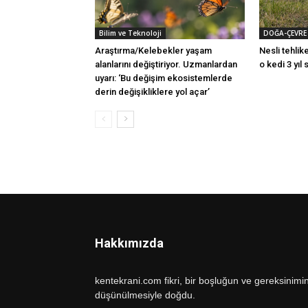
Bilim ve Teknoloji
DOĞA-ÇEVRE
Araştırma/Kelebekler yaşam
Nesli tehlike
alanlarını değiştiriyor. Uzmanlardan
o kedi 3 yıl
uyarı: ‘Bu değişim ekosistemlerde
derin değişikliklere yol açar’
Hakkımızda
kentekrani.com fikri, bir boşluğun ve gereksinimi
düşünülmesiyle doğdu.