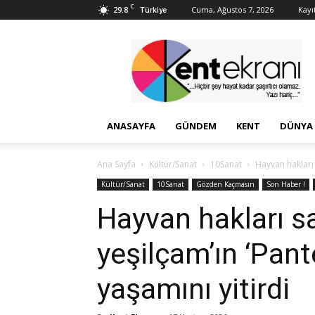
C
29.8
Cuma, Ağustos 7, 2026
Kayıt
Türkiye
Kent
Ekranı
ANASAYFA
GÜNDEM
KENT
DÜNYA
Ana Sayfa
Kültür/Sanat
10Sanat
Hayvan hakları 
Kültür/Sanat
10Sanat
Gözden Kaçmasın
Son Haber !
Hayvan hakları 
yeşilçam’ın ‘Pant
yaşamını yitirdi