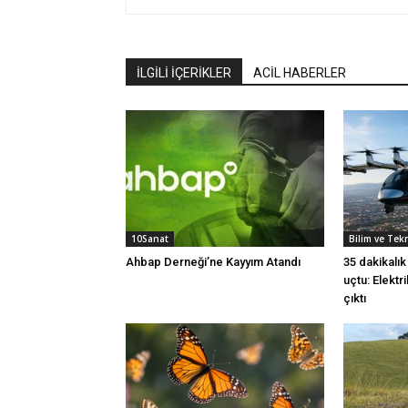
İLGİLİ İÇERİKLER
ACİL HABERLER
10Sanat
Bilim ve Tek
Ahbap Derneği’ne Kayyım Atandı
35 dakikalı
uçtu: Elektr
çıktı