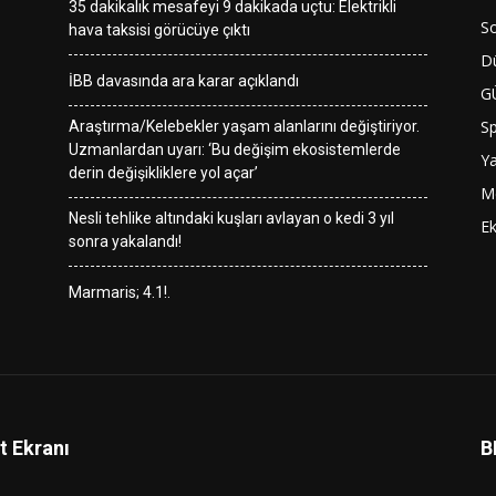
35 dakikalık mesafeyi 9 dakikada uçtu: Elektrikli
So
hava taksisi görücüye çıktı
D
İBB davasında ara karar açıklandı
G
S
Araştırma/Kelebekler yaşam alanlarını değiştiriyor.
Uzmanlardan uyarı: ‘Bu değişim ekosistemlerde
Y
derin değişikliklere yol açar’
M
Nesli tehlike altındaki kuşları avlayan o kedi 3 yıl
E
sonra yakalandı!
Marmaris; 4.1!.
t Ekranı
B