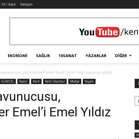
 Ol / Katıl
İletişim
EKONOMI
SAĞLIK
10SANAT
YAZARLAR
DIĞER
savunucusu, yeşilçam’ın ‘Panter Emel’i Emel Yıldız yaşamını yitirdi
GÜNCEL
Kadın
Kent
Kent İstanbul
Medya
Yaşam
savunucusu,
Ka
er Emel’i Emel Yıldız
D