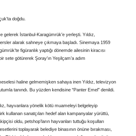
çuk’ta doğdu.
’ye gelerek İstanbul-Karagümrük’e yerleşti. Yıldız,
 dersler alarak sahneye çıkmaya başladı. Sinemaya 1959
agümrük’te figüranlık yaptığı dönemde ailesinin kiracısı
ir sete götürerek Şoray’ın Yeşilçam’a adım
eselesi haline gelmemişken sahaya inen Yıldız, televizyon
utumla tanındı. Bu yüzden kendisine “Panter Emel” denildi.
z, hayvanlara yönelik kötü muameleyi belgeleyip
rk kullanan sanatçıları hedef alan kampanyalar yürüttü,
ipçisi oldu, petshop’ların hayvanları tuttuğu koşulları
cesetlerini toplayarak belediye binasının önüne bırakması,