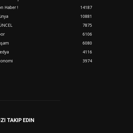
n Haber !
14187
ünya
10881
ÜNCEL
7875
por
6106
aşam
6080
edya
4116
konomi
3974
IZI TAKIP EDIN