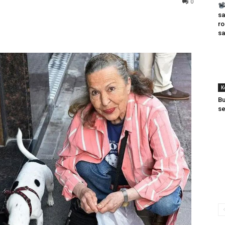
0
sa
ro
sa
K
Bu
se