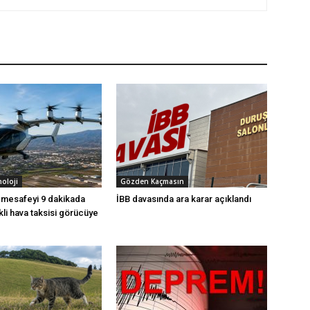
noloji
Gözden Kaçmasın
k mesafeyi 9 dakikada
İBB davasında ara karar açıklandı
ikli hava taksisi görücüye