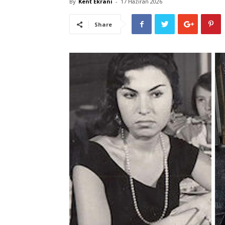
By
Kent Ekranı
-
17 Haziran 2026
Share