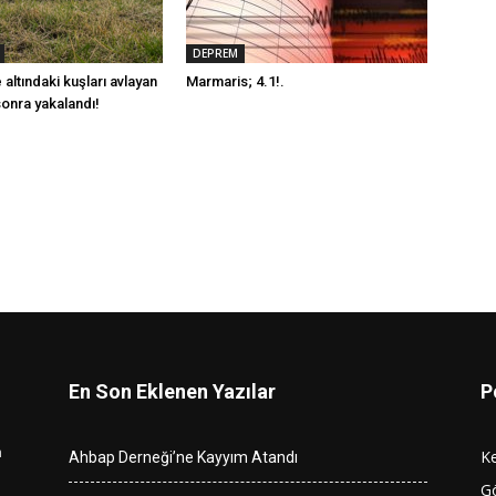
DEPREM
 altındaki kuşları avlayan
Marmaris; 4.1!.
 sonra yakalandı!
En Son Eklenen Yazılar
P
n
K
Ahbap Derneği’ne Kayyım Atandı
G