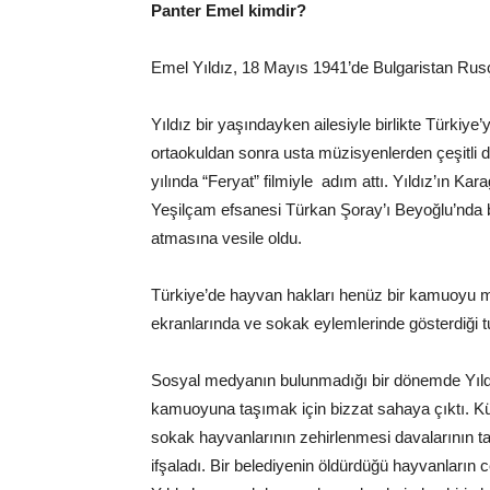
Panter Emel kimdir?
Emel Yıldız, 18 Mayıs 1941’de Bulgaristan Rus
Yıldız bir yaşındayken ailesiyle birlikte Türkiye
ortaokuldan sonra usta müzisyenlerden çeşitli
yılında “Feryat” filmiyle adım attı. Yıldız’ın Kar
Yeşilçam efsanesi Türkan Şoray’ı Beyoğlu’nda b
atmasına vesile oldu.
Türkiye’de hayvan hakları henüz bir kamuoyu m
ekranlarında ve sokak eylemlerinde gösterdiği t
Sosyal medyanın bulunmadığı bir dönemde Yıldı
kamuoyuna taşımak için bizzat sahaya çıktı. Kü
sokak hayvanlarının zehirlenmesi davalarının tak
ifşaladı. Bir belediyenin öldürdüğü hayvanların 