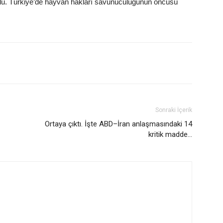
oldu. Türkiye’de hayvan hakları savunuculuğunun öncüsü
Sonraki İçerik
Ortaya çıktı. İşte ABD–İran anlaşmasındaki 14
kritik madde…