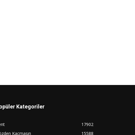
opüler Kategoriler
ent
17902
özden Kaçmasın
15588