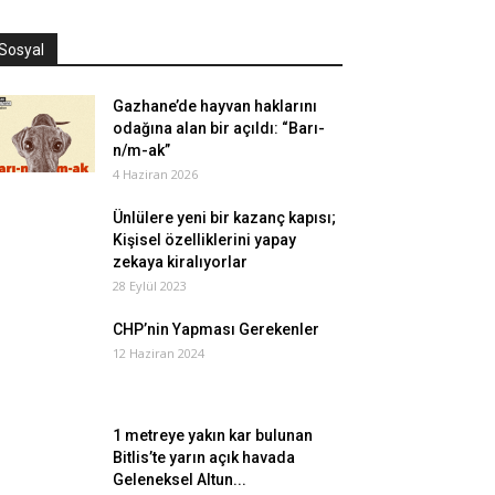
Sosyal
Gazhane’de hayvan haklarını
odağına alan bir açıldı: “Barı-
n/m-ak”
4 Haziran 2026
Ünlülere yeni bir kazanç kapısı;
Kişisel özelliklerini yapay
zekaya kiralıyorlar
28 Eylül 2023
CHP’nin Yapması Gerekenler
12 Haziran 2024
1 metreye yakın kar bulunan
Bitlis’te yarın açık havada
Geleneksel Altun...