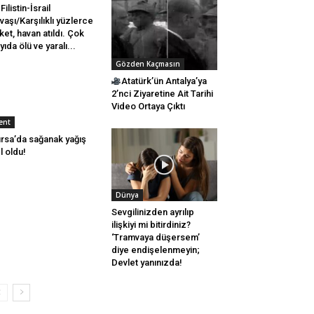
Filistin-İsrail
vaşı/Karşılıklı yüzlerce
ket, havan atıldı. Çok
yıda ölü ve yaralı...
Gözden Kaçmasın
Atatürk’ün Antalya’ya
2’nci Ziyaretine Ait Tarihi
Video Ortaya Çıktı
ent
rsa’da sağanak yağış
l oldu!
Dünya
Sevgilinizden ayrılıp
ilişkiyi mi bitirdiniz?
‘Tramvaya düşersem’
diye endişelenmeyin;
Devlet yanınızda!