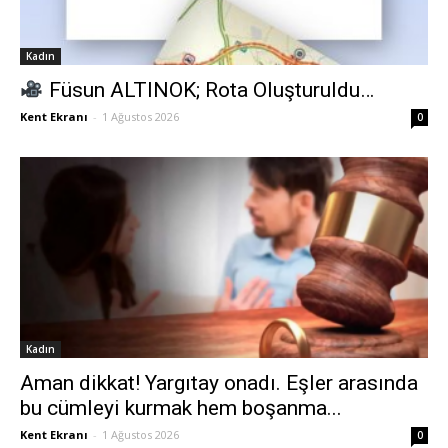
Kadın
Füsun ALTINOK; Rota Oluşturuldu…
Kent Ekranı
-
1 Ağustos 2026
0
Kadın
Aman dikkat! Yargıtay onadı. Eşler arasında
bu cümleyi kurmak hem boşanma...
Kent Ekranı
-
1 Ağustos 2026
0