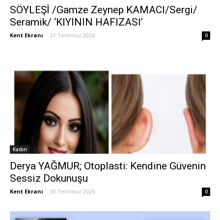
SÖYLEŞİ /Gamze Zeynep KAMACI/Sergi/
Seramik/ ‘KIYININ HAFIZASI’
Kent Ekranı
-
31 Temmuz 2026
0
Kadın
Derya YAĞMUR; Otoplasti: Kendine Güvenin
Sessiz Dokunuşu
Kent Ekranı
-
30 Temmuz 2026
0