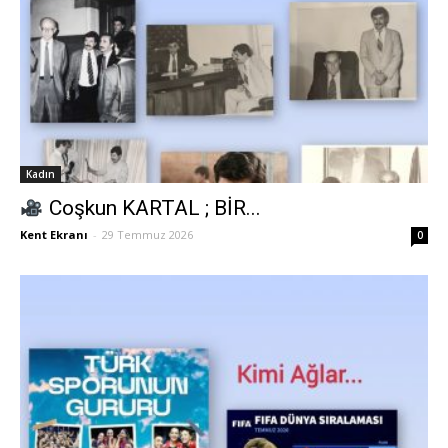
Kadın
Coşkun KARTAL ; BİR...
Kent Ekranı
-
29 Temmuz 2026
0