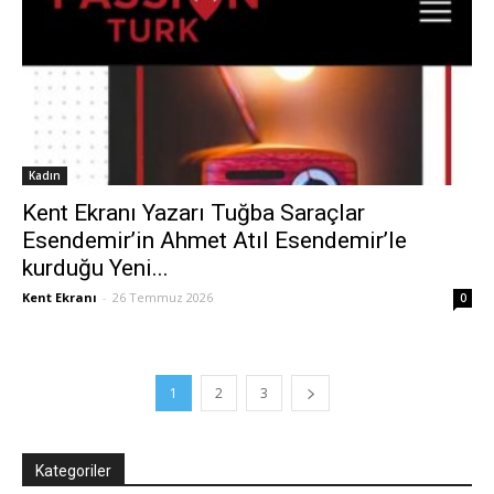
Kadın
Kent Ekranı Yazarı Tuğba Saraçlar
Esendemir’in Ahmet Atıl Esendemir’le
kurduğu Yeni...
Kent Ekranı
-
26 Temmuz 2026
0
1
2
3
Kategoriler