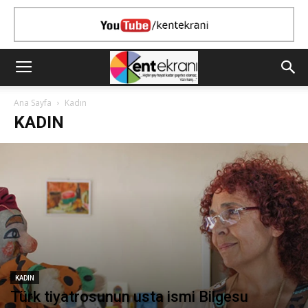
Ana Sayfa
Kadın
KADIN
KADIN
Türk tiyatrosunun usta ismi Bilgesu