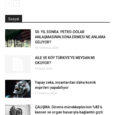
Sosyal
50. YIL SONRA: PETRO-DOLAR
ANLAŞMASININ SONA ERMESİ NE ANLAMA
GELİYOR?
18 Temmuz 2024
AİLE VE KÖY TÜRKİYE’YE MEYDAN MI
OKUYOR?
14 Eylül 2024
Yapay zeka, insanlardan daha komik
esprileri yapabiliyor
9 Temmuz 2024
ÇALIŞMA: Dövme mürekkeplerinin %83’ü
kanser ve organ hasarıyla bağlantılı gizli