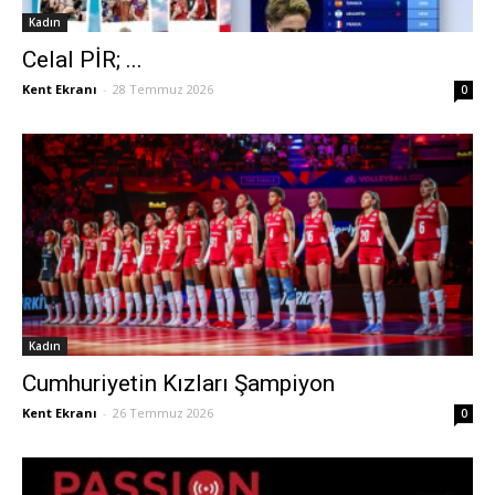
Kadın
Celal PİR; ...
Kent Ekranı
-
28 Temmuz 2026
0
Kadın
Cumhuriyetin Kızları Şampiyon
Kent Ekranı
-
26 Temmuz 2026
0