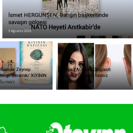
İsmet HERGÜNŞEN; Barışın başkentinde
savaşın gölgesi
3 Ağustos 2026
/Gamze Zeynep
Derya YAĞMUR; Otoplasti:
rgi/ Seramik/ ‘KIYININ
Kendine Güvenin Sessiz
’
Dokunuşu