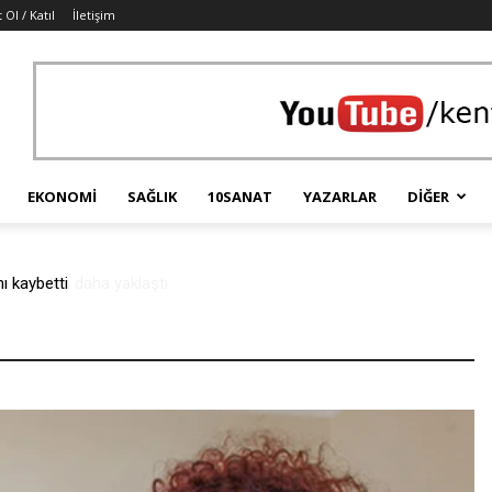
 Ol / Katıl
İletişim
EKONOMI
SAĞLIK
10SANAT
YAZARLAR
DIĞER
ir adım daha yaklaştı.