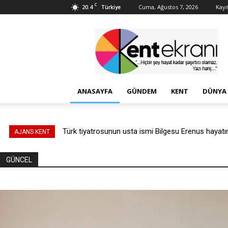
C
20.4
Cuma, Ağustos 7, 2026
Kayıt
Türkiye
Kent
Ekranı
ANASAYFA
GÜNDEM
KENT
DÜNYA
Penceresiz Fütüristik yolcu uçağı, 2030 kalkışına b
AJANS KENT
GÜNCEL