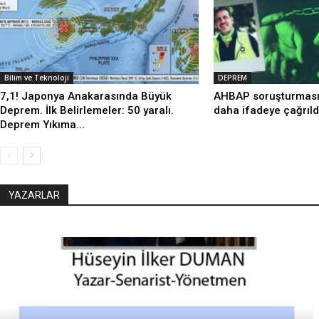
Bilim ve Teknoloji
DEPREM
7,1! Japonya Anakarasında Büyük
AHBAP soruşturmasın
Deprem. İlk Belirlemeler: 50 yaralı.
daha ifadeye çağrıld
Deprem Yıkıma...
YAZARLAR