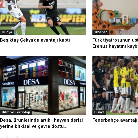
Dünya
10Sanat
Beşiktaş Çekya’da avantajı kaptı
Türk tiyatrosunun us
Erenus hayatını kayb
Bilim ve Teknoloji
Dünya
Desa, ürünlerinde artık , hayvan derisi
Fenerbahçe avantajı 
yerine bitkisel ve çevre dostu...