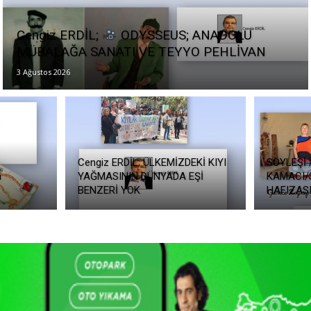
Cengiz ERDİL;
ODYSSEUS; ANADOLU
MÜBALAĞA SANATI VE TEYYO PEHLİVAN
3 Ağustos 2026
Cengiz ERDİL; ÜLKEMİZDEKİ KIYI
SÖYLEŞİ 
a
YAĞMASININ DÜNYADA EŞİ
KAMACI/Se
BENZERİ YOK
HAFIZASI