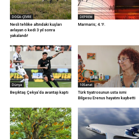
DOĞA-ÇEVRE
DEPREM
Nesli tehlike altındaki kuşları
Marmaris; 4.1!.
avlayan o kedi 3 yıl sonra
yakalandı!
İlker DUMAN; “Sen Engelliye Benzemiyorsun
Yazan Kent Ekranı
/ 6 Ağustos 2026
Dünya
10Sanat
Beşiktaş Çekya’da avantajı kaptı
Türk tiyatrosunun usta ismi
Bilgesu Erenus hayatını kaybetti