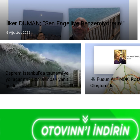
İlker DUMAN; “Sen Engelliye Benzemiyorsun!”
6 Ağustos 2026
Deprem İstanbul’da tsunami’ye
yol açar mı? Uzmanından yanıt
Füsun ALTINOK; Rot
geldi.
Oluşturuldu…