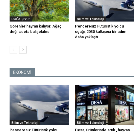
DOĞA-ÇEVRE
Bilim ve Teknoloji
Görenler hayran kalıyor. Ağaç
Penceresiz Fütüristik yolcu
değil adeta bal şelalesi
uçağı, 2030 kalkışına bir adım
daha yaklaştı.
EKONOMİ
Bilim ve Teknoloji
Bilim ve Teknoloji
Penceresiz Fütüristik yolcu
Desa, ürünlerinde artık , hayvan