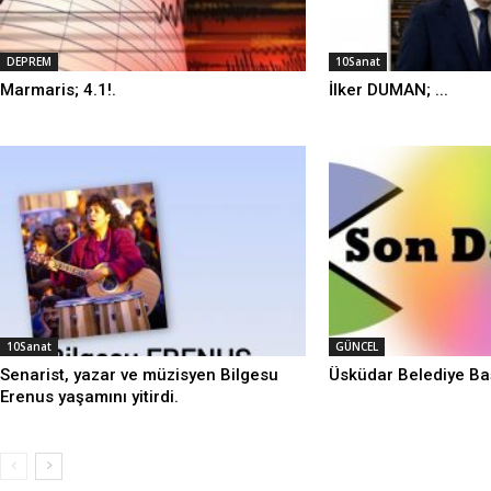
DEPREM
10Sanat
Marmaris; 4.1!.
İlker DUMAN; ...
10Sanat
GÜNCEL
Senarist, yazar ve müzisyen Bilgesu
Üsküdar Belediye Baş
Erenus yaşamını yitirdi.