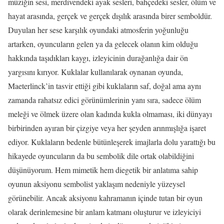
müziğin sesi, merdivendeki ayak sesleri, bahçedeki sesler, ölüm ve
hayat arasında, gerçek ve gerçek dışılık arasında birer semboldür.
Duyulan her sese karşılık oyundaki atmosferin yoğunluğu
artarken, oyuncuların gelen ya da gelecek olanın kim olduğu
hakkında taşıdıkları kaygı, izleyicinin durağanlığa dair ön
yargısını kırıyor. Kuklalar kullanılarak oynanan oyunda,
Maeterlinck’in tasvir ettiği gibi kuklaların saf, doğal ama aynı
zamanda rahatsız edici görünümlerinin yanı sıra, sadece ölüm
meleği ve ölmek üzere olan kadında kukla olmaması, iki dünyayı
birbirinden ayıran bir çizgiye veya her şeyden arınmışlığa işaret
ediyor. Kuklaların bedenle bütünleşerek imajlarla dolu yarattığı bu
hikayede oyuncuların da bu sembolik dile ortak olabildiğini
düşünüyorum. Hem mimetik hem diegetik bir anlatıma sahip
oyunun aksiyonu sembolist yaklaşım nedeniyle yüzeysel
görünebilir. Ancak aksiyonu kahramanın içinde tutan bir oyun
olarak derinlemesine bir anlam katmanı oluşturur ve izleyiciyi