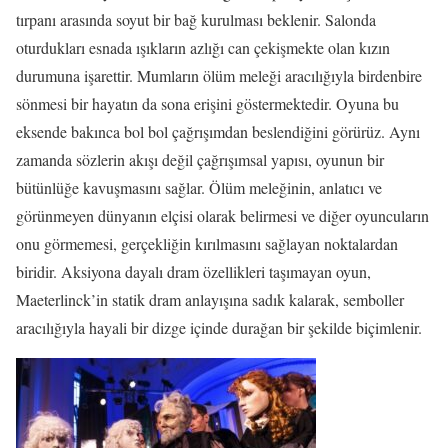
tırpanı arasında soyut bir bağ kurulması beklenir. Salonda
oturdukları esnada ışıkların azlığı can çekişmekte olan kızın
durumuna işarettir. Mumların ölüm meleği aracılığıyla birdenbire
sönmesi bir hayatın da sona erişini göstermektedir. Oyuna bu
eksende bakınca bol bol çağrışımdan beslendiğini görürüz. Aynı
zamanda sözlerin akışı değil çağrışımsal yapısı, oyunun bir
bütünlüğe kavuşmasını sağlar. Ölüm meleğinin, anlatıcı ve
görünmeyen dünyanın elçisi olarak belirmesi ve diğer oyuncuların
onu görmemesi, gerçekliğin kırılmasını sağlayan noktalardan
biridir. Aksiyona dayalı dram özellikleri taşımayan oyun,
Maeterlinck’in statik dram anlayışına sadık kalarak, semboller
aracılığıyla hayali bir dizge içinde durağan bir şekilde biçimlenir.