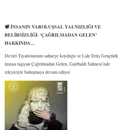
📽️ İNSANIN VAROLUŞSAL YALNIZLIĞI VE
BELİRSİZLİĞİ: ‘ÇAĞRILMADAN GELEN’
HAKKINDA…
Devlet Tiyatrolarının sahneye koyduğu ve Lale Ertiş Gençtürk
imzası taşıyan Çağrılmadan Gelen, Garibaldi Sahnesi’nde
izleyiciyle buluşmaya devam ediyor.