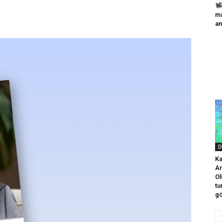
ma
an
D
Ka
Ar
Ol
tu
gö