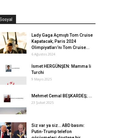
Sosyal
Lady Gaga Açmıştı Tom Cruise
Kapatacak; Paris 2024
Olimpiyatları’nı Tom Cruise...
6 Ağustos 2024
İsmet HERGÜNŞEN: Mamma li
Turchi
9 Mayıs 2025
Mehmet Cemal BEŞKARDEŞ; ...
23 Şubat 2025
Siz var ya siz… ABD basını:
Putin-Trump telefon
görüşmeleri dostane bir...