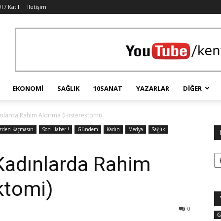
l / Katıl
İletişim
EKONOMI
SAĞLIK
10SANAT
YAZARLAR
DIĞER
larda Rahim Aldırma (Histerektomi)
zden Kaçmasın
Son Haber !
Gündem
Kadın
Medya
Sağlık
Ka
adınlarda Rahim
ektomi)
0
G