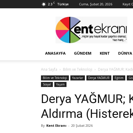
C
2.3
Cuma, Şubat 20, 2026
Kayıt O
Türkiye
Kent
Ekranı
ANASAYFA
GÜNDEM
KENT
DÜNYA
Ana Sayfa
Bilim ve Teknoloji
Derya YAĞMUR; Kadın
Bilim ve Teknoloji
Yazarlar
Derya YAĞMUR
Eğitim
Gö
Sosyal
Yaşam
Derya YAĞMUR; K
Aldırma (Hister
By
Kent Ekranı
-
20 Şubat 2026