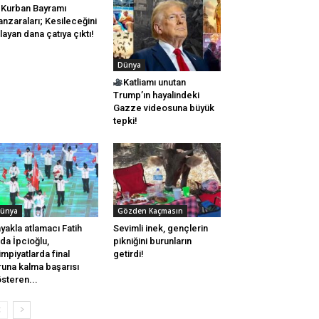
Kurban Bayramı
nzaraları; Kesileceğini
layan dana çatıya çıktı!
Dünya
Katliamı unutan
Trump’ın hayalindeki
Gazze videosuna büyük
tepki!
ünya
Gözden Kaçmasın
yakla atlamacı Fatih
Sevimli inek, gençlerin
da İpcioğlu,
pikniğini burunların
impiyatlarda final
getirdi!
runa kalma başarısı
steren...