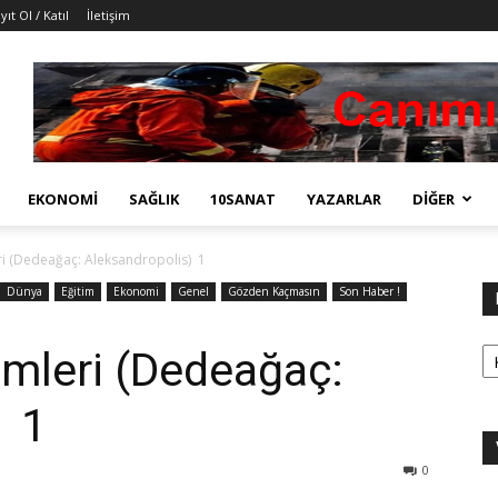
yıt Ol / Katıl
İletişim
EKONOMI
SAĞLIK
10SANAT
YAZARLAR
DIĞER
ri (Dedeağaç: Aleksandropolis) 1
Dünya
Eğitim
Ekonomi
Genel
Gözden Kaçmasın
Son Haber !
Ka
imleri (Dedeağaç:
) 1
0