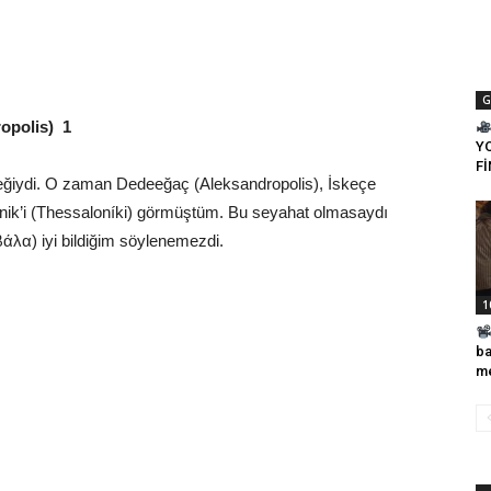
G
ropolis) 1
Y
Fİ
reğiydi. O zaman Dedeeğaç (Aleksandropolis), İskeçe
nik’i (Thessaloníki) görmüştüm. Bu seyahat olmasaydı
άλα) iyi bildiğim söylenemezdi.
1
ba
me