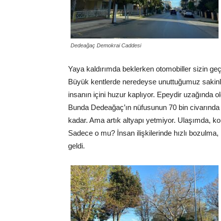
Dedeağaç Demokrai Caddesi
Yaya kaldırımda beklerken otomobiller sizin 
Büyük kentlerde neredeyse unuttuğumuz sakinli
insanın içini huzur kaplıyor. Epeydir uzağında o
Bunda Dedeağaç’ın nüfusunun 70 bin civarında o
kadar. Ama artık altyapı yetmiyor. Ulaşımda, kon
Sadece o mu? İnsan ilişkilerinde hızlı bozulma,
geldi.