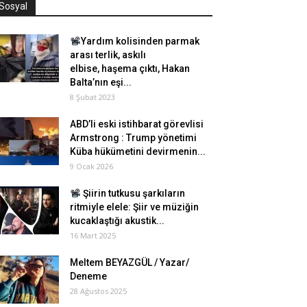
Sosyal
Yardım kolisinden parmak
arası terlik, askılı
elbise, haşema çıktı, Hakan
Balta’nın eşi...
8 Şubat 2023
ABD’li eski istihbarat görevlisi
Armstrong : Trump yönetimi
Küba hükümetini devirmenin...
9 Ocak 2026
Şiirin tutkusu şarkıların
ritmiyle elele: Şiir ve müziğin
kucaklaştığı akustik...
16 Mart 2025
Meltem BEYAZGÜL / Yazar/
Deneme
28 Ağustos 2025