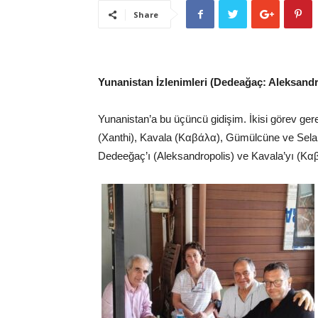
Share
Yunanistan İzlenimleri (Dedeağaç: Aleksand
Yunanistan’a bu üçüncü gidişim. İkisi görev ge
(Xanthi), Kavala (Καβάλα), Gümülcüne ve Sela
Dedeeğaç’ı (Aleksandropolis) ve Kavala’yı (Καβ