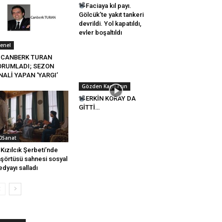
Faciaya kıl payı.
Gölcük’te yakıt tankeri
devrildi. Yol kapatıldı,
evler boşaltıldı
enel
CANBERK TURAN
ORUMLADI; SEZON
NALİ YAPAN ‘YARGI’
Gözden Kaçmasın
ERKİN KORAY DA
GİTTİ…
0Sanat
Kızılcık Şerbeti’nde
şörtüsü sahnesi sosyal
dyayı salladı