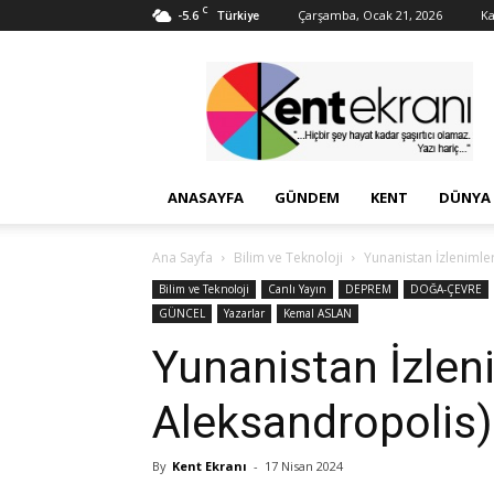
C
-5.6
Çarşamba, Ocak 21, 2026
Ka
Türkiye
Kent
Ekranı
ANASAYFA
GÜNDEM
KENT
DÜNYA
Ana Sayfa
Bilim ve Teknoloji
Yunanistan İzlenimle
Bilim ve Teknoloji
Canlı Yayın
DEPREM
DOĞA-ÇEVRE
GÜNCEL
Yazarlar
Kemal ASLAN
Yunanistan İzlen
Aleksandropolis
By
Kent Ekranı
-
17 Nisan 2024