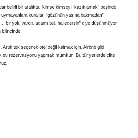
r belirli bir aralıkta. Kimse kimseyi “kazıklamak” peşinde
ara uymayanlara kuralları “gözünün yaşına bakmadan”
. bir yolu vardır, adamı bul, halledersin” diye düşünmüyor.
bilincinde.
. Artık tek seçenek otel değil kalmak için. Airbnb gibi
iralık ev rezervasyonu yapmak mümkün. Bu tür yerlerde çifte
nuz.