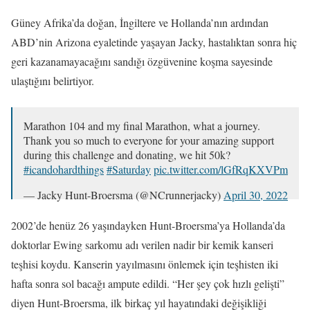
Güney Afrika’da doğan, İngiltere ve Hollanda’nın ardından
ABD’nin Arizona eyaletinde yaşayan Jacky, hastalıktan sonra hiç
geri kazanamayacağını sandığı özgüvenine koşma sayesinde
ulaştığını belirtiyor.
Marathon 104 and my final Marathon, what a journey.
Thank you so much to everyone for your amazing support
during this challenge and donating, we hit 50k?
#icandohardthings
#Saturday
pic.twitter.com/lGfRqKXVPm
— Jacky Hunt-Broersma (@NCrunnerjacky)
April 30, 2022
2002’de henüz 26 yaşındayken Hunt-Broersma’ya Hollanda’da
doktorlar Ewing sarkomu adı verilen nadir bir kemik kanseri
teşhisi koydu. Kanserin yayılmasını önlemek için teşhisten iki
hafta sonra sol bacağı ampute edildi. “Her şey çok hızlı gelişti”
diyen Hunt-Broersma, ilk birkaç yıl hayatındaki değişikliği