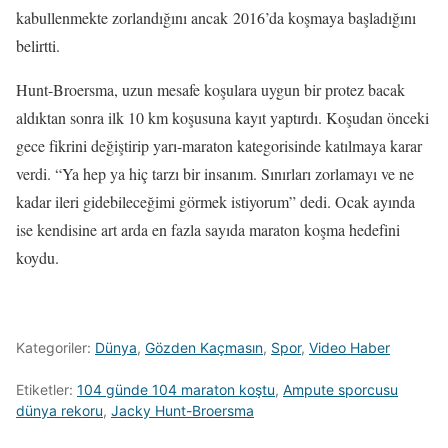
kabullenmekte zorlandığını ancak 2016’da koşmaya başladığını
belirtti.
Hunt-Broersma, uzun mesafe koşulara uygun bir protez bacak
aldıktan sonra ilk 10 km koşusuna kayıt yaptırdı. Koşudan önceki
gece fikrini değiştirip yarı-maraton kategorisinde katılmaya karar
verdi. “Ya hep ya hiç tarzı bir insanım. Sınırları zorlamayı ve ne
kadar ileri gidebileceğimi görmek istiyorum” dedi. Ocak ayında
ise kendisine art arda en fazla sayıda maraton koşma hedefini
koydu.
Kategoriler:
Dünya
,
Gözden Kaçmasın
,
Spor
,
Video Haber
Etiketler:
104 günde 104 maraton koştu
,
Ampute sporcusu
dünya rekoru
,
Jacky Hunt-Broersma