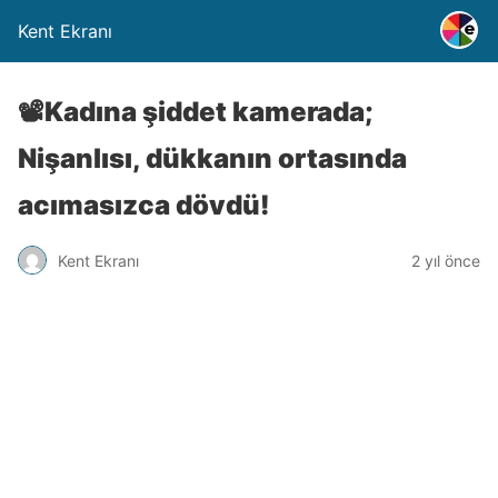
Kent Ekranı
📽️Kadına şiddet kamerada;
Nişanlısı, dükkanın ortasında
acımasızca dövdü!
Kent Ekranı
2 yıl önce