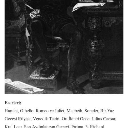
Eserleri;
Hamlet, Othello, Romeo ve Juliet, Macbeth, Soneler, Bir Yaz
Gecesi Rüyası, Venedik Taciri, On İkinci Gece, Julius Caesar,
Kral Lear, Sen Aydınlatırsın Geceyi, Fırtına, 3. Richard,