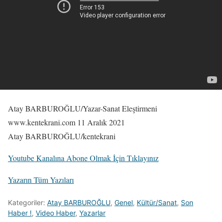
Atay BARBUROĞLU/Yazar-Sanat Eleştirmeni
www.kentekrani.com 11 Aralık 2021
Atay BARBUROĞLU/kentekrani
Youtube Kanalına Abone Olmak İçin Tıklayınız
Yazarın Tüm Yazıları
Kategoriler:
Atay BARBUROĞLU
,
Genel
,
Kültür/Sanat
,
Son
Haber !
,
Video Haber
,
Yazarlar