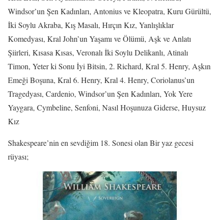
Windsor’un Şen Kadınları, Antonius ve Kleopatra, Kuru Gürültü,
İki Soylu Akraba, Kış Masalı, Hırçın Kız, Yanlışlıklar
Komedyası, Kral John’un Yaşamı ve Ölümü, Aşk ve Anlatı
Şiirleri, Kısasa Kısas, Veronalı İki Soylu Delikanlı, Atinalı
Timon, Yeter ki Sonu İyi Bitsin, 2. Richard, Kral 5. Henry, Aşkın
Emeği Boşuna, Kral 6. Henry, Kral 4. Henry, Coriolanus’un
Tragedyası, Cardenio, Windsor’un Şen Kadınları, Yok Yere
Yaygara, Cymbeline, Senfoni, Nasıl Hoşunuza Giderse, Huysuz
Kız
Shakespeare’nin en sevdiğim 18. Sonesi olan Bir yaz gecesi
rüyası;