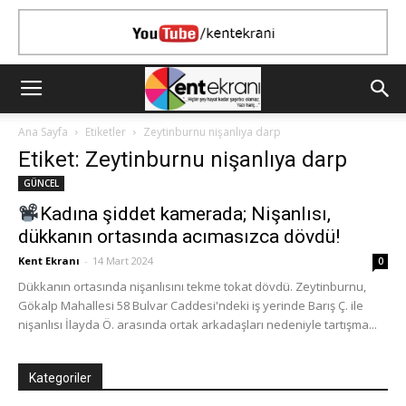
Ana Sayfa
Etiketler
Zeytinburnu nişanlıya darp
Etiket: Zeytinburnu nişanlıya darp
GÜNCEL
Kadına şiddet kamerada; Nişanlısı,
dükkanın ortasında acımasızca dövdü!
Kent Ekranı
-
14 Mart 2024
0
Dükkanın ortasında nişanlısını tekme tokat dövdü. Zeytinburnu,
Gökalp Mahallesi 58 Bulvar Caddesi'ndeki iş yerinde Barış Ç. ile
nişanlısı İlayda Ö. arasında ortak arkadaşları nedeniyle tartışma...
Kategoriler