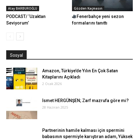
Atay BARBUROĞLU
Gözden Kaçmasın
PODCAST/ ‘Uzaktan
Fenerbahçe yeni sezon
Seviyorum’
formalarını tanıttı
Sosyal
Amazon, Türkiye’de Yılın En Çok Satan
Kitaplarını Açıkladı
2 Ocak 2026
İsmet HERGÜNŞEN; Zarf mazrufa göre mi?
28 Haziran 2025
Partnerinin hamile kalması için spermini
babasının spermiyle karıştıran adam, Yüksek