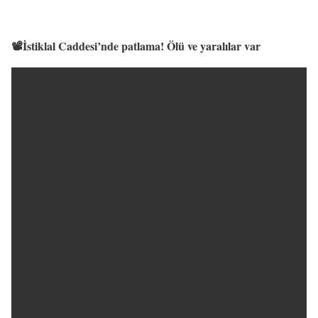
📽️İstiklal Caddesi’nde patlama! Ölü ve yaralılar var