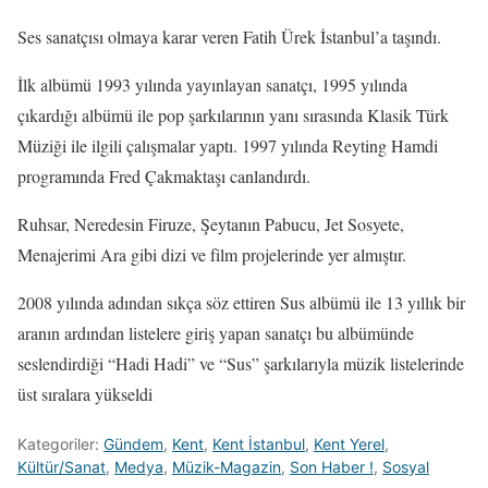
Ses sanatçısı olmaya karar veren Fatih Ürek İstanbul’a taşındı.
İlk albümü 1993 yılında yayınlayan sanatçı, 1995 yılında
çıkardığı albümü ile pop şarkılarının yanı sırasında Klasik Türk
Müziği ile ilgili çalışmalar yaptı. 1997 yılında Reyting Hamdi
programında Fred Çakmaktaşı canlandırdı.
Ruhsar, Neredesin Firuze, Şeytanın Pabucu, Jet Sosyete,
Menajerimi Ara gibi dizi ve film projelerinde yer almıştır.
2008 yılında adından sıkça söz ettiren Sus albümü ile 13 yıllık bir
aranın ardından listelere giriş yapan sanatçı bu albümünde
seslendirdiği “Hadi Hadi” ve “Sus” şarkılarıyla müzik listelerinde
üst sıralara yükseldi
Kategoriler:
Gündem
,
Kent
,
Kent İstanbul
,
Kent Yerel
,
Kültür/Sanat
,
Medya
,
Müzik-Magazin
,
Son Haber !
,
Sosyal