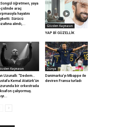
Songül öğretmen, yaya
çidinde araç
rpmasıyla hayatını
ybetti. Sürücü
zaltına alındı,...
Gözden Kaçmasın
YAP Bİ GÜZELLİK
özden Kaçmasın
Dünya
n Uzunallı: “Dedem…
Danimarka’yı Mbappe ile
stafa Kemal Atatürk’ün
deviren Fransa turladı
zurunda bir orkestrada
ksafon çalıyormuş.
ıyı...