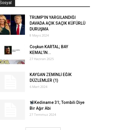
Sosyal
TRUMP’IN YARGILANDIĞI
DAVADA AÇIK SAÇIK KÜFÜRLÜ
DURUŞMA
8 Mayıs 2024
Coşkun KARTAL; BAY
KEMAL’İN...
27 Haziran 2025
KAYGAN ZEMİNLİ EĞİK
DÜZLEMLER (1)
6 Mart 2024
Kediname 31; Tombili Diye
Bir Ağır Abi
27 Temmuz 2024