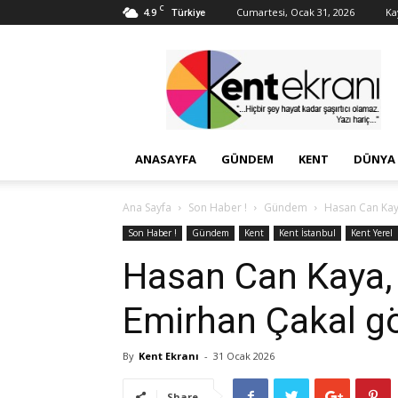
C
4.9
Cumartesi, Ocak 31, 2026
Kay
Türkiye
Kent
Ekranı
ANASAYFA
GÜNDEM
KENT
DÜNYA
Ana Sayfa
Son Haber !
Gündem
Hasan Can Kay
Son Haber !
Gündem
Kent
Kent İstanbul
Kent Yerel
Hasan Can Kaya,
Emirhan Çakal gö
By
Kent Ekranı
-
31 Ocak 2026
Share