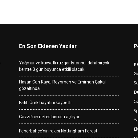
En Son Eklenen Yazılar
P
n
Yağmur ve kuvvetli rüzgar İstanbul dahil birçok
K
kentte 3 gün boyunca etkili olacak.
G
Hasan Can Kaya, Reynmen ve Emirhan Çakal
So
gözaltında.
D
G
Fatih Ürek hayatını kaybetti
S
Gazze’nin nefes borusu açılıyor.
Y
E
Fenerbahçe’nin rakibi Nottingham Forest