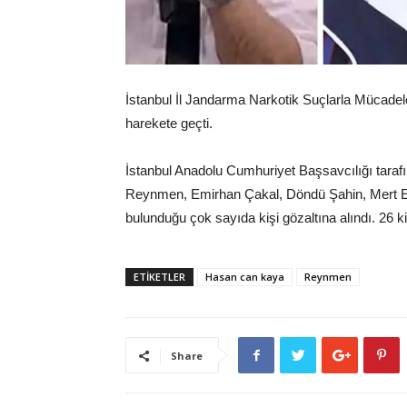
İstanbul İl Jandarma Narkotik Suçlarla Mücadele 
harekete geçti.
İstanbul Anadolu Cumhuriyet Başsavcılığı tara
Reynmen, Emirhan Çakal, Döndü Şahin, Mert Ere
bulunduğu çok sayıda kişi gözaltına alındı. 26 kişi
ETİKETLER
Hasan can kaya
Reynmen
Share