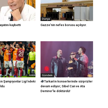
Dünya
ayatını kaybetti
Gazze’nin nefes borusu açılıyor.
Gündem
ın Şampiyonlar Ligi’ndeki
Tarkan’ın konserlerinde sürprizler
oldu
devam ediyor; Sibel Can ve Ata
Demirer’le döktürdü!