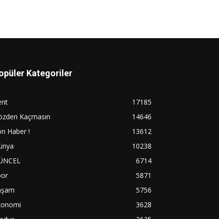
opüler Kategoriler
ent
17185
özden Kaçmasın
14646
n Haber !
13612
ünya
10238
ÜNCEL
6714
por
5871
aşam
5756
konomi
3628