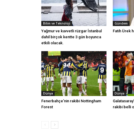
Bilim ve Teknoloji
Gündem
Yağmur ve kuvvetli rüzgar İstanbul
Fatih Ürek h
dahil birçok kentte 3 gün boyunca
etkili olacak.
Dünya
Dünya
Fenerbahçe’nin rakibi Nottingham
Galatasaray’
Forest
rakibi belli 