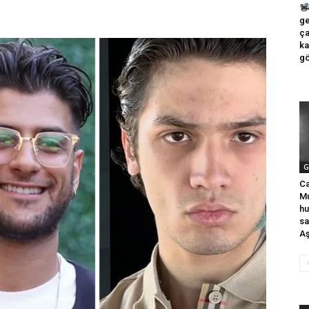
ge
ça
ka
gö
G
Ca
Mu
hu
sa
Aş