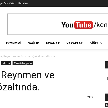
ıt Ol / Katıl
İletişim
EKONOMI
SAĞLIK
10SANAT
YAZARLAR
DIĞER
a, Reynmen ve Emirhan Çakal gözaltında.
Medya
Müzik-Magazin
 Reynmen ve
Ka
zaltında.
0
E