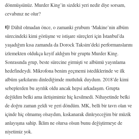
dönmüşsünüz. Murder King’in sizdeki yeri nedir diye sorsam,
cevabınız ne olur?
🎼 Dâhil olmadan önce, o zamanki grubum ‘Makine’nin albüm
sürecindeki kimi görüşme ve istişare süreçleri için İstanbul’da
yaşadığım kısa zamanda da Dorock Taksim’deki performanslarını
izlemekten oldukça keyif aldığım bir gruptu Murder King.
Sonrasında grup, beste sürecine girmişti ve albümü yayınlama
hedefindeydi. Mikrofona benim geçmemi istediklerinde ve ilk
albüm şarkılarını dinlediğimde mutluluk duydum. 2018’de kimi
sebeplerden bu ayrılık oldu ancak hepsi arkadaşım. Grupta
değildim belki ama iletişimimiz hiç kesilmedi. Nihayetinde belki
de doğru zaman geldi ve geri döndüm. MK, belli bir tavrı olan ve
içinde hiç olmamış olsaydım, kıskanarak dinleyeceğim bir müzik
anlayışına sahip. İklim ne olursa olsun bunu değiştirmeye de
niyetimiz yok.