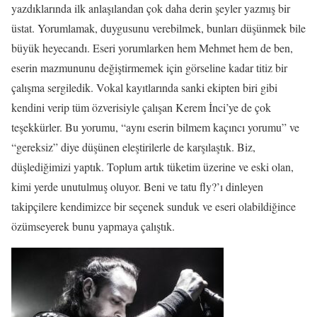
yazdıklarında ilk anlaşılandan çok daha derin şeyler yazmış bir
üstat. Yorumlamak, duygusunu verebilmek, bunları düşünmek bile
büyük heyecandı. Eseri yorumlarken hem Mehmet hem de ben,
eserin mazmununu değiştirmemek için görseline kadar titiz bir
çalışma sergiledik. Vokal kayıtlarında sanki ekipten biri gibi
kendini verip tüm özverisiyle çalışan Kerem İnci’ye de çok
teşekkürler. Bu yorumu, “aynı eserin bilmem kaçıncı yorumu” ve
“gereksiz” diye düşünen eleştirilerle de karşılaştık. Biz,
düşlediğimizi yaptık. Toplum artık tüketim üzerine ve eski olan,
kimi yerde unutulmuş oluyor. Beni ve tatu fly?’ı dinleyen
takipçilere kendimizce bir seçenek sunduk ve eseri olabildiğince
özümseyerek bunu yapmaya çalıştık.