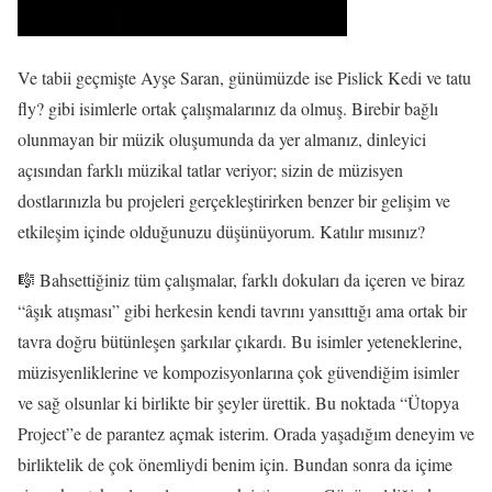
Ve tabii geçmişte Ayşe Saran, günümüzde ise Pislick Kedi ve tatu
fly? gibi isimlerle ortak çalışmalarınız da olmuş. Birebir bağlı
olunmayan bir müzik oluşumunda da yer almanız, dinleyici
açısından farklı müzikal tatlar veriyor; sizin de müzisyen
dostlarınızla bu projeleri gerçekleştirirken benzer bir gelişim ve
etkileşim içinde olduğunuzu düşünüyorum. Katılır mısınız?
🎼 Bahsettiğiniz tüm çalışmalar, farklı dokuları da içeren ve biraz
“âşık atışması” gibi herkesin kendi tavrını yansıttığı ama ortak bir
tavra doğru bütünleşen şarkılar çıkardı. Bu isimler yeteneklerine,
müzisyenliklerine ve kompozisyonlarına çok güvendiğim isimler
ve sağ olsunlar ki birlikte bir şeyler ürettik. Bu noktada “Ütopya
Project”e de parantez açmak isterim. Orada yaşadığım deneyim ve
birliktelik de çok önemliydi benim için. Bundan sonra da içime