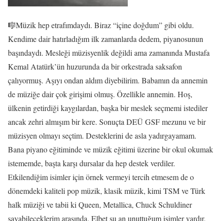
🎼Müzik hep etrafımdaydı. Biraz “içine doğdum” gibi oldu.
Kendime dair hatırladığım ilk zamanlarda dedem, piyanosunun
başındaydı. Mesleği müzisyenlik değildi ama zamanında Mustafa
Kemal Atatürk’ün huzurunda da bir orkestrada saksafon
çalıyormuş. Aşıyı ondan aldım diyebilirim. Babamın da annemin
de müziğe dair çok girişimi olmuş. Özellikle annemin. Hoş,
ülkenin getirdiği kaygılardan, başka bir meslek seçmemi istediler
ancak zehri almışım bir kere. Sonuçta DEÜ GSF mezunu ve bir
müzisyen olmayı seçtim. Desteklerini de asla yadırgayamam.
Bana piyano eğitiminde ve müzik eğitimi üzerine bir okul okumak
istememde, başta karşı dursalar da hep destek verdiler.
Etkilendiğim isimler için örnek vermeyi tercih etmesem de o
dönemdeki kaliteli pop müzik, klasik müzik, kimi TSM ve Türk
halk müziği ve tabii ki Queen, Metallica, Chuck Schuldiner
sayabileceklerim arasında. Elbet şu an unuttuğum isimler vardır.