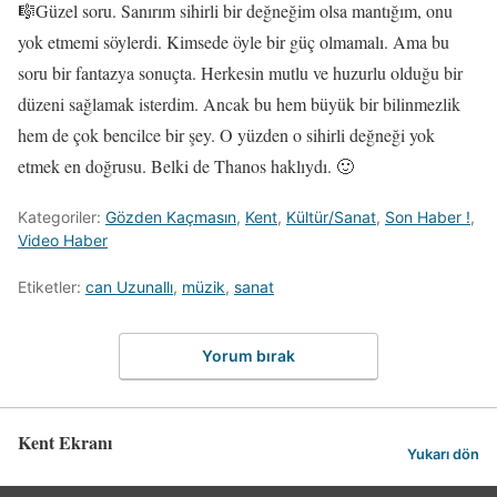
🎼Güzel soru. Sanırım sihirli bir değneğim olsa mantığım, onu
yok etmemi söylerdi. Kimsede öyle bir güç olmamalı. Ama bu
soru bir fantazya sonuçta. Herkesin mutlu ve huzurlu olduğu bir
düzeni sağlamak isterdim. Ancak bu hem büyük bir bilinmezlik
hem de çok bencilce bir şey. O yüzden o sihirli değneği yok
etmek en doğrusu. Belki de Thanos haklıydı. 🙂
Kategoriler:
Gözden Kaçmasın
,
Kent
,
Kültür/Sanat
,
Son Haber !
,
Video Haber
Etiketler:
can Uzunallı
,
müzik
,
sanat
Yorum bırak
Kent Ekranı
Yukarı dön