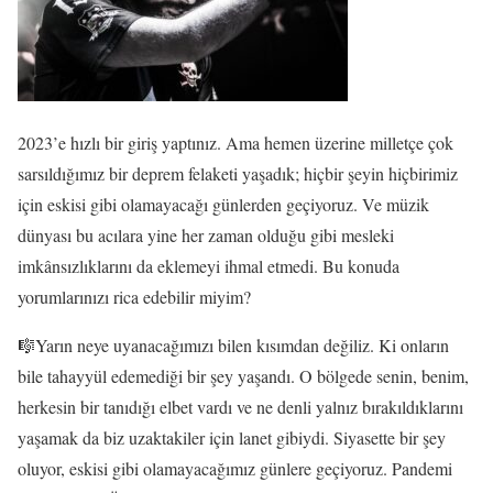
2023’e hızlı bir giriş yaptınız. Ama hemen üzerine milletçe çok
sarsıldığımız bir deprem felaketi yaşadık; hiçbir şeyin hiçbirimiz
için eskisi gibi olamayacağı günlerden geçiyoruz. Ve müzik
dünyası bu acılara yine her zaman olduğu gibi mesleki
imkânsızlıklarını da eklemeyi ihmal etmedi. Bu konuda
yorumlarınızı rica edebilir miyim?
🎼Yarın neye uyanacağımızı bilen kısımdan değiliz. Ki onların
bile tahayyül edemediği bir şey yaşandı. O bölgede senin, benim,
herkesin bir tanıdığı elbet vardı ve ne denli yalnız bırakıldıklarını
yaşamak da biz uzaktakiler için lanet gibiydi. Siyasette bir şey
oluyor, eskisi gibi olamayacağımız günlere geçiyoruz. Pandemi