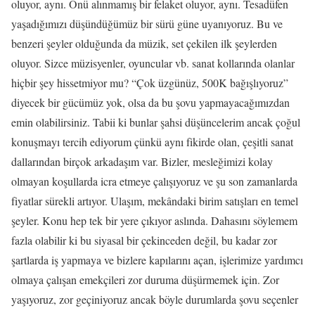
oluyor, aynı. Önü alınmamış bir felaket oluyor, aynı. Tesadüfen
yaşadığımızı düşündüğümüz bir sürü güne uyanıyoruz. Bu ve
benzeri şeyler olduğunda da müzik, set çekilen ilk şeylerden
oluyor. Sizce müzisyenler, oyuncular vb. sanat kollarında olanlar
hiçbir şey hissetmiyor mu? “Çok üzgünüz, 500K bağışlıyoruz”
diyecek bir gücümüz yok, olsa da bu şovu yapmayacağımızdan
emin olabilirsiniz. Tabii ki bunlar şahsi düşüncelerim ancak çoğul
konuşmayı tercih ediyorum çünkü aynı fikirde olan, çeşitli sanat
dallarından birçok arkadaşım var. Bizler, mesleğimizi kolay
olmayan koşullarda icra etmeye çalışıyoruz ve şu son zamanlarda
fiyatlar sürekli artıyor. Ulaşım, mekândaki birim satışları en temel
şeyler. Konu hep tek bir yere çıkıyor aslında. Dahasını söylemem
fazla olabilir ki bu siyasal bir çekinceden değil, bu kadar zor
şartlarda iş yapmaya ve bizlere kapılarını açan, işlerimize yardımcı
olmaya çalışan emekçileri zor duruma düşürmemek için. Zor
yaşıyoruz, zor geçiniyoruz ancak böyle durumlarda şovu seçenler