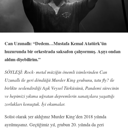
Can Uzunallı: “Dedem…Mustafa Kemal Atatürk’ün
huzurunda bir orkestrada saksafon çalıyormuş. Aşıyı ondan
aldım diyebilirim.”
SÖYLEŞİ: Rock- metal müziğin önemli isimlerinden Can
Uzunallı ile geri döndüğü Murder King grubunu, tatu fly? ile
birlikte seslendirdiği Aşık Veysel Türküsünü, Pandemi sürecinin
ve hepimizi yıkıma uğratan depremlerin sanatçılara yaşattığı
zorlukları konuştuk. İyi okumalar.
Solist olarak yer aldığınız Murder King’den 2018 yılında
ayrılmışsınız. Geçtiğimiz yıl, grubun 20. yılında da geri