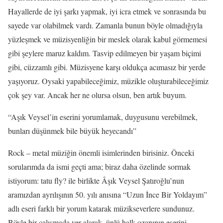
Hayallerde de iyi şarkı yapmak, iyi icra etmek ve sonrasında bu
sayede var olabilmek vardı. Zamanla bunun böyle olmadığıyla
yüzleşmek ve müzisyenliğin bir meslek olarak kabul görmemesi
gibi şeylere maruz kaldım. Tasvip edilmeyen bir yaşam biçimi
gibi, cüzzamlı gibi. Müzisyene karşı oldukça acımasız bir yerde
yaşıyoruz. Oysaki yapabileceğimiz, müzikle oluşturabileceğimiz
çok şey var. Ancak her ne olursa olsun, ben artık buyum.
“Aşık Veysel’in eserini yorumlamak, duygusunu verebilmek,
bunları düşünmek bile büyük heyecandı”
Rock – metal müziğin önemli isimlerinden birisiniz. Önceki
sorularımda da ismi geçti ama; biraz daha özelinde sormak
istiyorum: tatu fly? ile birlikte Âşık Veysel Şatıroğlu’nun
aramızdan ayrılışının 50. yılı anısına “Uzun İnce Bir Yoldayım”
adlı eseri farklı bir yorum katarak müzikseverlere sundunuz.
Böyle bir çalışmada yer alarak, ünlü halk ozanının eserini