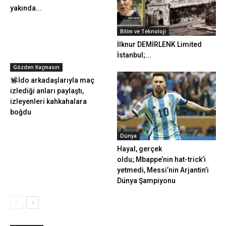
yakında...
Bilim ve Teknoloji
İlknur DEMİRLENK Limited
İstanbul;...
Gözden Kaçmasın
İdo arkadaşlarıyla maç
izlediği anları paylaştı,
izleyenleri kahkahalara
boğdu
Dünya
Hayal, gerçek
oldu; Mbappe’nin hat-trick’i
yetmedi, Messi’nin Arjantin’i
Dünya Şampiyonu