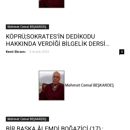
Mehmet Cemal BEŞKARDEŞ
KÖPRÜ;SOKRATES’İN DEDİKODU
HAKKINDA VERDİĞİ BİLGELİK DERSİ…
Kent Ekranı
-
8 Aralık 2024
0
Mehmet Cemal BEŞKARDEŞ
BİR BAŞKA ÂLEMDİ BOĞAZİÇİ (17) :