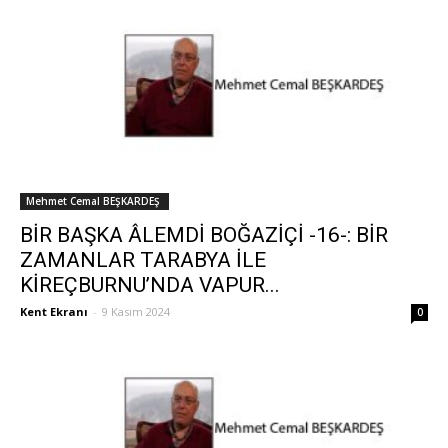
Mehmet Cemal BEŞKARDEŞ
BİR BAŞKA ÂLEMDİ BOĞAZİÇİ -16-: BİR
ZAMANLAR TARABYA İLE
KİREÇBURNU’NDA VAPUR...
Kent Ekranı
-
9 Kasım 2024
0