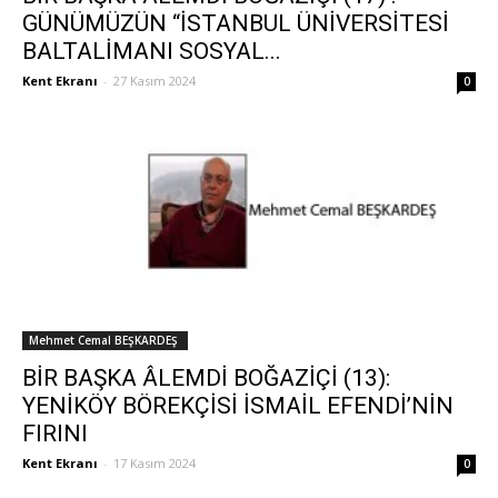
GÜNÜMÜZÜN “İSTANBUL ÜNİVERSİTESİ
BALTALİMANI SOSYAL...
Kent Ekranı
-
27 Kasım 2024
0
Mehmet Cemal BEŞKARDEŞ
BİR BAŞKA ÂLEMDİ BOĞAZİÇİ (13):
YENİKÖY BÖREKÇİSİ İSMAİL EFENDİ’NİN
FIRINI
Kent Ekranı
-
17 Kasım 2024
0