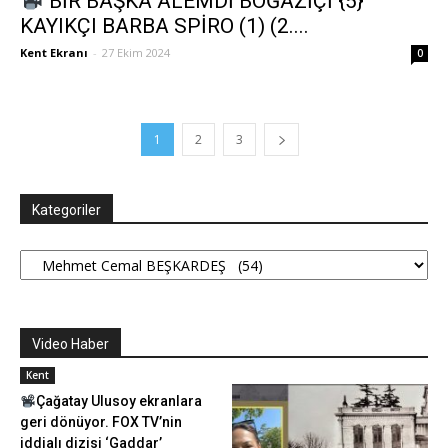
BİR BAŞKA ÂLEMDİ BOĞAZİÇİ {5}
KAYIKÇI BARBA SPİRO (1) (2....
Kent Ekranı
-
27 Ekim 2024
0
1
2
3
Kategoriler
Kategoriler
Video Haber
Kent
Çağatay Ulusoy ekranlara
geri dönüyor. FOX TV’nin
iddialı dizisi ‘Gaddar’