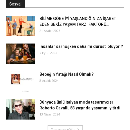
Sosyal
BİLİME GÖRE İYİ YAŞLANDIĞINIZA İŞARET
EDEN SEKİZ YAŞAM TARZI FAKTÖRÜ…
21 Aralık 2023
İnsanlar sarhoşken daha mı dürüst oluyor ?
7 Eylül 2024
Bebeğin Yatağı Nasıl Olmalı?
8 Aralık 2024
Dünyaca ünlü İtalyan moda tasarımcısı
Roberto Cavalli, 83 yaşında yaşamını yitirdi.
13 Nisan 2024
Devamını yükle