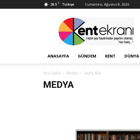
C
28.5
Cumartesi, Ağustos 8, 2026
Türkiye
Kent
Ekranı
ANASAYFA
GÜNDEM
KENT
DÜNYA
Ana Sayfa
Medya
Sayfa 403
MEDYA