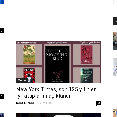
0
Medya
New York Times, son 125 yılın en
iyi kitaplarını açıklandı
0
Kent Ekranı
-
8 Ocak 2022
0