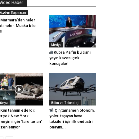
Video Haber
özden Kaçmasın
Marmara’dan neler
ktı neler. Muska bile
r!
Medya
Kübra Par’ın bu canlı
yayın kazası çok
konuşulur!
ünya
Bilim ve Teknoloji
Kim tahmin ederdi;
Çin,tamamen otonom,
erçek New York
yolcu taşıyan hava
neyimi için ‘fare turları’
taksileri için ilk endüstri
zenleniyor
onayını...