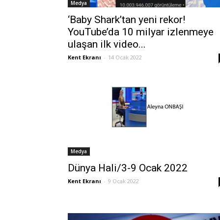
Medya
‘Baby Shark’tan yeni rekor!
YouTube’da 10 milyar izlenmeye
ulaşan ilk video...
Kent Ekranı
-
14 Ocak 2022
Medya
Dünya Hali/3-9 Ocak 2022
Kent Ekranı
-
9 Ocak 2022