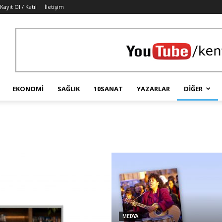
Kayıt Ol / Katıl
İletişim
EKONOMI
SAĞLIK
10SANAT
YAZARLAR
DIĞER
MEDYA