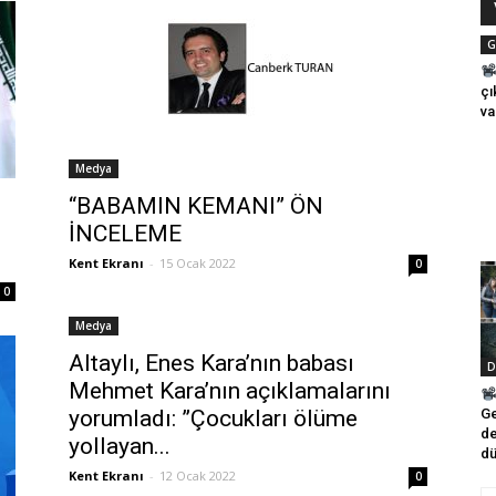
G
çı
va
Medya
“BABAMIN KEMANI” ÖN
İNCELEME
Kent Ekranı
-
15 Ocak 2022
0
0
Medya
Altaylı, Enes Kara’nın babası
D
Mehmet Kara’nın açıklamalarını
yorumladı: ”Çocukları ölüme
G
de
yollayan...
dü
Kent Ekranı
-
12 Ocak 2022
0