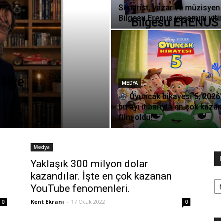
Senarist, yazar ve müzisyen
Bilgesu Erenus yaşamını yitir
liye
MEDYA
Oyuncak hikayesi 5, 2026
bu ayı itibarıyla en çok kaza
film oldu!
Medya
Yaklaşık 300 milyon dolar
kazandılar. İşte en çok kazanan
Ka
YouTube fenomenleri.
Kent Ekranı
-
17 Ocak 2022
0
0