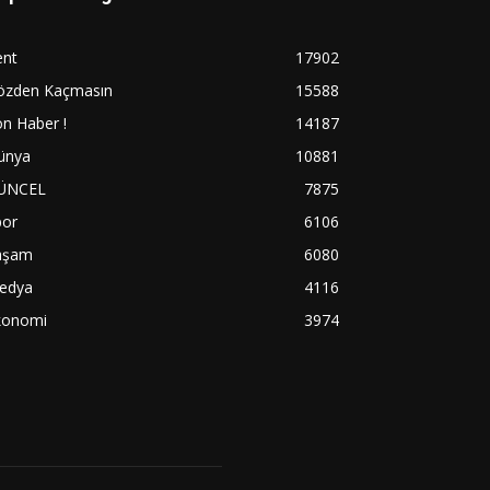
ent
17902
özden Kaçmasın
15588
n Haber !
14187
ünya
10881
ÜNCEL
7875
por
6106
aşam
6080
edya
4116
konomi
3974