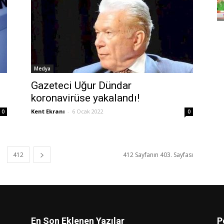
Medya
Gazeteci Uğur Dündar
koronavirüse yakalandı!
Kent Ekranı
-
6 Ocak 2022
0
0
412
412 Sayfanın 403. Sayfası
En Son Eklenen Yazılar
P