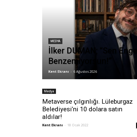
MEDYA
İlker DUMAN; “Sen Engel
Benzemiyorsun!”
Kent Ekranı
-
6 Ağustos 2026
Medya
Metaverse çılgınlığı. Lüleburgaz
Belediyesi’ni 10 dolara satın
aldılar!
Kent Ekranı
-
18 Ocak 2022