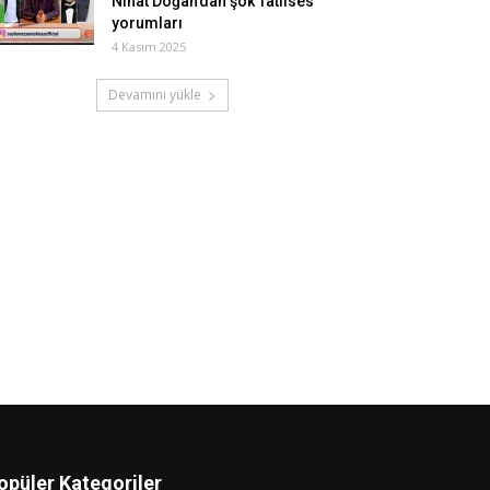
Nihat Doğan’dan şok Tatlıses
yorumları
4 Kasım 2025
Devamını yükle
opüler Kategoriler