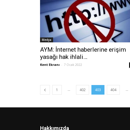
Medya
AYM: İnternet haberlerine erişim
yasağı hak ihlali…
Kent Ekranı
-
7 Ocak 2022
...
...
1
402
403
404
Hakkımızda