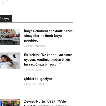
Sosyal
İtalya Senatosu onayladı: Kadın
cinayetlerine ömür boyu
müebbet!
25 Temmuz 2025
Bir hekim; “Ne kadar uyursanız
uyuyun, kendinizi neden bitkin
hissettiğinizi biliyorum”
14 Mayıs 2025
Şiddet kol geziyor
24 Ağustos 2024
Zeynep Nurten UZER; TV’de