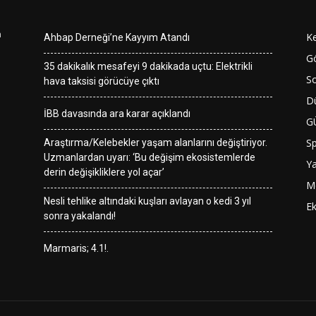
n
K
Ahbap Derneği’ne Kayyım Atandı
G
35 dakikalık mesafeyi 9 dakikada uçtu: Elektrikli
So
hava taksisi görücüye çıktı
D
İBB davasında ara karar açıklandı
G
S
Araştırma/Kelebekler yaşam alanlarını değiştiriyor.
Uzmanlardan uyarı: ‘Bu değişim ekosistemlerde
Y
derin değişikliklere yol açar’
M
Nesli tehlike altındaki kuşları avlayan o kedi 3 yıl
E
sonra yakalandı!
Marmaris; 4.1!.