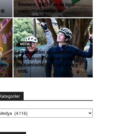
Reuters : ABD İran ile ilgili
di.
yaptırımları kaldırıldı!
MEDYA
82 yaşındaki aktivist 5 bin 300
’nın
kilometrelik bisiklet turunu
nan
tamamladıktan 1 gün sonra
öldü
Kategoriler
tegoriler