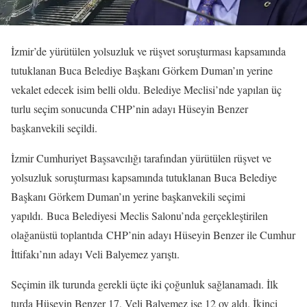
İzmir’de yürütülen yolsuzluk ve rüşvet soruşturması kapsamında
tutuklanan Buca Belediye Başkanı Görkem Duman’ın yerine
vekalet edecek isim belli oldu. Belediye Meclisi’nde yapılan üç
turlu seçim sonucunda CHP’nin adayı Hüseyin Benzer
başkanvekili seçildi.
İzmir Cumhuriyet Başsavcılığı tarafından yürütülen rüşvet ve
yolsuzluk soruşturması kapsamında tutuklanan Buca Belediye
Başkanı Görkem Duman’ın yerine başkanvekili seçimi
yapıldı. Buca Belediyesi Meclis Salonu’nda gerçekleştirilen
olağanüstü toplantıda CHP’nin adayı Hüseyin Benzer ile Cumhur
İttifakı’nın adayı Veli Balyemez yarıştı.
Seçimin ilk turunda gerekli üçte iki çoğunluk sağlanamadı. İlk
turda Hüseyin Benzer 17, Veli Balyemez ise 12 oy aldı. İkinci