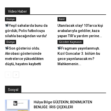
Video Haber
Dünya
Kent
Yeşil sahalarda bunu da
Utanılacak olay! 10’larca kişi
gördük; Polis futbolcuyu
arabalarıyla geldiler, kaza
silahla bacağından vurdu!
yapan TIR’a yardım yerine...
Dünya
Gözden Kaçmasın
Son gösterisi oldu.
Fragmanı yayınlanmıştı.
Akrobasi gösterisinde
Kızıl Goncalar 3. bölüm bu
metrelerce yükseklikten
gece yayınlanacak mı?
düştü, hayatını kaybetti
Mahkemenin...
Sosyal
Hülya Bilge GÜLTEKİN; BENİMLİKTEN
BENLİĞE: İRİS ÇİÇEKLERİ