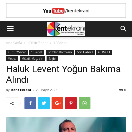
Ana Sayfa
Kültür/Sanat
10Sanat
Kültür/Sanat
10Sanat
Gözden Kaçmasın
Son Haber !
GÜNCEL
Medya
Müzik-Magazin
Sağlık
Haluk Levent Yoğun Bakıma
Alındı
By
Kent Ekranı
-
20 Mayıs 2026
0