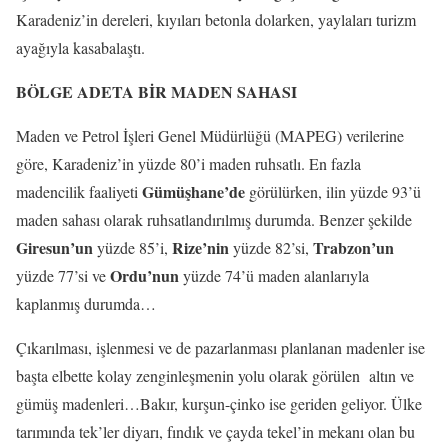
Karadeniz’in dereleri, kıyıları betonla dolarken, yaylaları turizm
ayağıyla kasabalaştı.
BÖLGE ADETA BİR MADEN SAHASI
Maden ve Petrol İşleri Genel Müdürlüğü (MAPEG) verilerine
göre, Karadeniz’in yüzde 80’i maden ruhsatlı. En fazla
Gümüşhane’de
madencilik faaliyeti
görülürken, ilin yüzde 93’ü
maden sahası olarak ruhsatlandırılmış durumda. Benzer şekilde
Giresun’un
Rize’nin
Trabzon’un
yüzde 85’i,
yüzde 82’si,
Ordu’nun
yüzde 77’si ve
yüzde 74’ü maden alanlarıyla
kaplanmış durumda…
Çıkarılması, işlenmesi ve de pazarlanması planlanan madenler ise
başta elbette kolay zenginleşmenin yolu olarak görülen altın ve
gümüş madenleri…Bakır, kurşun-çinko ise geriden geliyor. Ülke
tarımında tek’ler diyarı, fındık ve çayda tekel’in mekanı olan bu