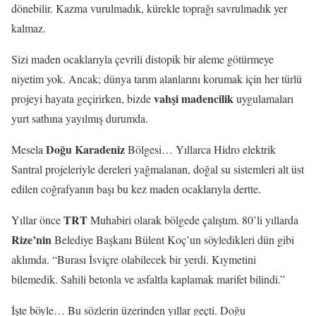
dönebilir. Kazma vurulmadık, kürekle toprağı savrulmadık yer
kalmaz.
Sizi maden ocaklarıyla çevrili distopik bir aleme götürmeye
niyetim yok. Ancak; dünya tarım alanlarını korumak için her türlü
vahşi madencilik
projeyi hayata geçirirken, bizde
uygulamaları
yurt sathına yayılmış durumda.
Doğu Karadeniz
Mesela
Bölgesi… Yıllarca Hidro elektrik
Santral projeleriyle dereleri yağmalanan, doğal su sistemleri alt üst
edilen coğrafyanın başı bu kez maden ocaklarıyla dertte.
TRT
Yıllar önce
Muhabiri olarak bölgede çalıştım. 80’li yıllarda
Rize’nin
Belediye Başkanı Bülent Koç’un söyledikleri dün gibi
aklımda. “Burası İsviçre olabilecek bir yerdi. Kıymetini
bilemedik. Sahili betonla ve asfaltla kaplamak marifet bilindi.”
İşte böyle… Bu sözlerin üzerinden yıllar geçti. Doğu