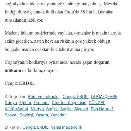
coğrafyada artık sermayenin gözü altın gümüş olmuş. Mesela
fındığı dünya çapında ünlü olan Ordu’da 58 bin hektar alan
ruhsatlandırılabiliyor.
Madene hücum projelerinde yaylalar, ormanlar iş makinalarıyla
ezilip giderken, zaten heyelan riskinin çok yüksek olduğu
bölgede, maden ocakları bile tehdit altına giriyor.
doğanın
Coğrafyanın kodlarıyla oynanınca, hesabı şaşan
intikamı
da korkunç oluyor.
ERDİL
Cengiz
Kategoriler:
Bilim ve Teknoloji
,
Cengiz ERDİL
,
DOĞA-ÇEVRE
,
Dünya
,
Eğitim
,
Ekonomi
,
Gözden Kaçmasın
,
GÜNCEL
,
Kültür/Sanat
,
Medya
,
Sağlık
,
Sağlık
,
Siyaset
,
Son Haber !
,
Sosyal
,
Söyleşi
,
Yaşam
,
Yazarlar
Etiketler:
Cengiz ERDİL
,
Vahşi madencilik