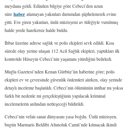
meydana geldi. Edinilen bilgiye göre Cebeci’den uzun
haber
süre
alamayan yakınları durumdan şüphelenerek evine
gitti. Eve giren yakınları, ünlü müzisyeni av tüfeğiyle vurulmuş
halde yerde hareketsiz halde buldu.
İhbar üzerine adrese sağlık ve polis ekipleri sevk edildi. Kısa
sürede olay yerine ulaşan 112 Acil Sağlık ekipleri, yaptıkları ilk
kontrolde Hüseyin Cebeci’nin yaşamını yitirdiğini belirledi.
Muğla Gazetesi’nden Kenan Gürbüz’ün haberine göre; polis
ekipleri ev ve çevresinde güvenlik önlemleri alırken, olay yerinde
detaylı inceleme başlatıldı. Cebeci’nin ölümünün intihar mı yoksa
farklı bir nedenle mi gerçekleştiğinin yapılacak kriminal
incelemelerin ardından netleşeceği bildirildi.
Cebeci’nin vefatı sanat dünyasını yasa boğdu. Ünlü müzisyen,
bugün Marmaris Beldibi Altınoluk Camii’nde kılınacak ikindi