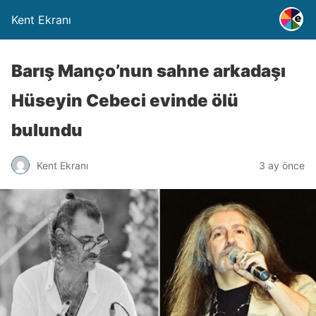
Kent Ekranı
Barış Manço’nun sahne arkadaşı
Hüseyin Cebeci evinde ölü
bulundu
Kent Ekranı
3 ay önce