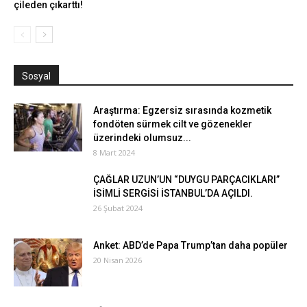
çileden çıkarttı!
Sosyal
Araştırma: Egzersiz sırasında kozmetik
fondöten sürmek cilt ve gözenekler
üzerindeki olumsuz...
8 Mart 2024
ÇAĞLAR UZUN’UN “DUYGU PARÇACIKLARI”
İSİMLİ SERGİSİ İSTANBUL’DA AÇILDI.
26 Şubat 2024
Anket: ABD’de Papa Trump’tan daha popüler
20 Nisan 2026