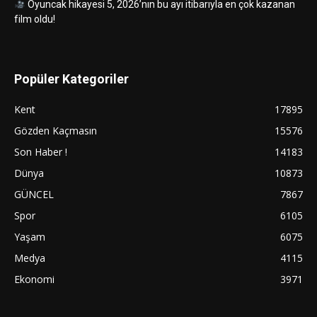
Oyuncak hikayesi 5, 2026’nın bu ayı itibarıyla en çok kazanan
film oldu!
Popüler Kategoriler
Kent
17895
Gözden Kaçmasın
15576
Son Haber !
14183
Dünya
10873
GÜNCEL
7867
Spor
6105
Yaşam
6075
Medya
4115
Ekonomi
3971