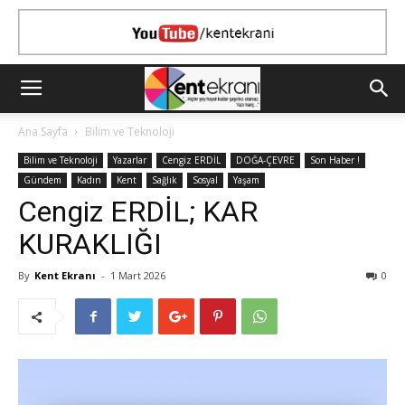
Ana Sayfa
Bilim ve Teknoloji
Bilim ve Teknoloji
Yazarlar
Cengiz ERDİL
DOĞA-ÇEVRE
Son Haber !
Gündem
Kadın
Kent
Sağlık
Sosyal
Yaşam
Cengiz ERDİL; KAR
KURAKLIĞI
By
Kent Ekranı
-
1 Mart 2026
0