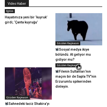
Video Haber
Eğitim
Hayatımıza yeni bir ‘kuyruk’
girdi; ‘Çanta kuyruğu’
Gözden Kaçmasın
Sosyal medya ikiye
bölündü. At geliyor mu
gidiyor mu?
Gözden Kaçmasın
Filenin Sultanları’nın
maçını bir de Sapla TV”nin
Erzurumlu spikerinden
dinleyin.
Gözden Kaçmasın
Sahnedeki taciz Shakira’yı