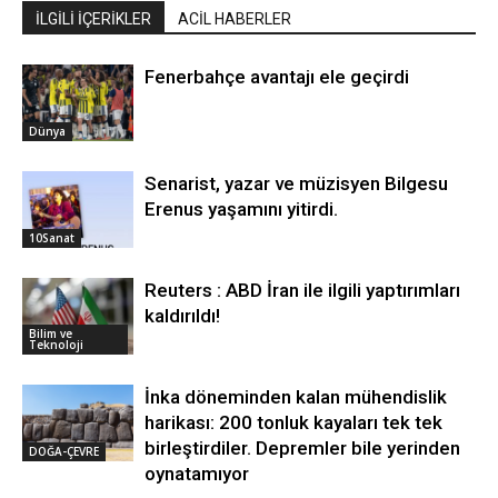
İLGİLİ İÇERİKLER
ACİL HABERLER
Fenerbahçe avantajı ele geçirdi
Dünya
Senarist, yazar ve müzisyen Bilgesu
Erenus yaşamını yitirdi.
10Sanat
Reuters : ABD İran ile ilgili yaptırımları
kaldırıldı!
Bilim ve
Teknoloji
İnka döneminden kalan mühendislik
harikası: 200 tonluk kayaları tek tek
birleştirdiler. Depremler bile yerinden
DOĞA-ÇEVRE
oynatamıyor