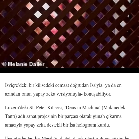
İsviçre’deki bir kilisedeki cemaat doğrudan İsa’yla -ya da en
azından onun yapay zeka versiyonuyla- konuşabiliyor.
Luzern’deki St. Peter Kilisesi, ‘Deus in Machina’ (Makinedeki
Tanrı) adlı sanat projesinin bir parçası olarak günah çıkarma
amacıyla yapay zeka destekli bir İsa hologramı kurdu.
İbadet edenler, İsa Mesih’in dijital olarak oluşturulmuş yüzünden