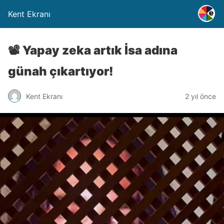
Kent Ekranı
📽️ Yapay zeka artık İsa adına
günah çıkartıyor!
Kent Ekranı
2 yıl önce