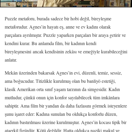
Puzzle metaforu, burada sadece bir hobi değil, bireyleşme
metaforudur. Agnes’in hayatı eş, anne ve ev kadını olarak
parçalara ayrılmıştır. Puzzle yaparken parçaları bir araya getirir ve
kendini kurar. Bu anlamda film, bir kadının kendi
bireyleşmesini ancak kendisinin zekâsı ve emeğiyle kurabileceğini
anlatır.
Mekân üzerinden bakarsak Agnes’in evi, düzenli, temiz, sessiz,
ama boğucudur. Titizlikle kurulmuş olan bu banliyö estetiği,
klasik Amerikan orta sınıf yaşam tarzının da simgesidir. Kadın
mutludur, çünkü onun için konfor sayılabilecek tüm imkânlara
sahiptir. Ama film bir yandan da daha fazlasını görmek isteyenlere
şunu işaret eder: Kadına sunulan bu oldukça konforlu düzen,
kadının bastırılması üzerine kurulmuştur. Agnes’in kocası tipik bir
ataerkil figürdür. Kötü değildir. Hatta oldukça naziki makul ve