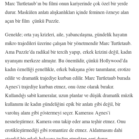
Marc Turtletaub’ın bu filmi onun kariyerinde çok özel bir yerde
durur. Maskülen anlatı alışkanlıkları içinde feminen özneye alan
açan bir film çünkü Puzzle.
Genelde; orta yaş krizleri, aile, yabancılaşma, gündelik hayatın
mikro trajedileri üzerine çalışan bir yönetmendir Marc Turtletaub.
Ama Puzzle’da radikal bir tercih yapıp, erkek krizini değil, kadın
uyanışını merkeze almıştır. Bu önemlidir, çünkü Hollywood’da
kadın öznelliği genellikle, erkek bakışına göre tanımlanır, erotize
edilir ve dramatik trajediye kurban edilir. Marc Turtletaub burada
Agnes’i trajediye kurban etmez, onu özne olarak bırakır.
Kullandığı sabit kameralar, uzun planlar ve düşük dramatik müzik
kullanımı ile kadın gündeliğini epik bir anlatı gibi değil, bir
varoluş alanı gibi göstermeyi seçer. Kamerası Agnes’i
nesneleştirmez. Kamera onu takip eder ama teşhir etmez. Onu
erotikleştirmediği gibi romantize de etmez. Aldatmasını dahi
ataerkil bir erkek bakışına teslim etmekten geri durur.