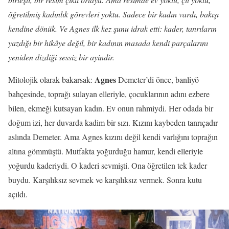
öğretilmiş kadınlık görevleri yoktu. Sadece bir kadın vardı, bakışı
kendine dönük. Ve Agnes ilk kez şunu idrak etti: kader, tanrıların
yazdığı bir hikâye değil, bir kadının masada kendi parçalarını
yeniden dizdiği sessiz bir ayindir.
Agnes
Mitolojik olarak bakarsak:
Demeter’di önce, banliyö
bahçesinde, toprağı sulayan elleriyle, çocuklarının adını ezbere
bilen, ekmeği kutsayan kadın. Ev onun rahmiydi. Her odada bir
doğum izi, her duvarda kadim bir sızı. Kızını kaybeden tanrıçadır
aslında Demeter. Ama Agnes kızını değil kendi varlığını toprağın
altına gömmüştü. Mutfakta yoğurduğu hamur, kendi elleriyle
yoğurdu kaderiydi. O kaderi sevmişti. Ona öğretilen tek kader
buydu. Karşılıksız sevmek ve karşılıksız vermek. Sonra kutu
açıldı.