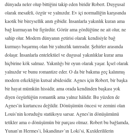
dünyada neler olup bittiğini takip eden biridir Robert. Duygusal
olarak mesafeli, özgür ve yalnızdır. Ev içi normalliğin karşısında
kaotik bir bireysellik anıtı gibidir. İnsanlarla yakınlık kuran ama
bağ kurmayan bir figürdür. Görür ama gördüğüne ne ait olur, ne
sahip olur. Modern dünyanın getirisi olarak kendisiyle bağ
kurmayı başarmış olan bir yalnızlık tanrısıdır. Şehirler arasında
dolaşır. İnsanlarla entelektüel ve dugusal yakınlıklar kurar ama
hiçbirine kök salmaz. Yakınlığı bir oyun olarak yaşar. İçsel olarak
yalnızdır ve bunu romantize eder. O da bir bakıma geç kalınmış
modern erkekliğin kutsal abidesidir. Agnes için Robert, bir başka
bir hayat mümkün hissidir, ama orada kendinden başkası yok
diyen özgürlüğün romantik ama yalnız hâlidir. Bu yüzden de
Agnes’in kurtarıcısı değildir. Dönüşümün öncesi ve zemini olan
Louis’nin koruduğu statükoyu sarsar. Agnes’in dönüşümünü
tetikler ama o dönüşümün bir parçası olmaz. Robert bu bağlamda,
Yunan’ın Hermes’i, İskandinav’ın Loki’si, Kızılderililerin