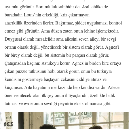
uyumlu görünür. Sorumluluk sahibidir de. Asıl tehlike de
buradadır. Louis’nin erkekliği, kriz çıkarmayan
ataerkillik üzerinden ilerler. Bağırmaz, şiddet uygulamaz, kontrol
etmez gibi görünür. Ama düzen zaten onun lehine işlemektedir.
Duygusal olarak mesafelidir ama ailesini sever, aileyi bir sevgi
ortamı olarak değil, yönetilecek bir sistem olarak görür. Agnes’i
bir birey olarak değil, bu sistemin bir parçası olarak görür.
Çatışmadan kaçınır, statükoyu korur. Agnes’in birden bire ortaya
çıkan puzzle tutkusunu hobi olarak görür, onun bu tutkuyla
kendisini göstermeye başlayan zekâsını ciddiye almaz ve
küçümser. Aile hayatının merkezinde hep kendisi vardır. Ailece
önemsenilecek olan ilk şey onun ihtiyaçlarıdır, özellikle balık
tutması ve evde onun sevdiği peynirin eksik olmaması gibi.