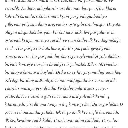
sessizlik. Kadının adı yıllardır orada unutulmuştu. Çocukların
kahvaltı kırıntıları, kocasının akşam yorgunluğu, banliyö
çitlerinin gölgesi adının üzerine bir örtü gibi örtülmüştü. Hayatın
olağan akışındaki bir gün, bir kutudan dökülen parçalar evin
ortasındaki aynı masaya saçıldı ve o an kadın ilk kez dağınıklığı
sevdi. Her parça bir hatırlamaydı. Bir parçada gençliğinin
isimsiz arzusu, bir parçada hiç kimseye söylemediği yolculukları,
birinde kimseye borçlu olmadığı bir yalnızlık. Elleri titremeden
bir dünya kurmaya başladı. Daha önce hiç yaşamadığı ama hep
özlediği bir dünya. Banliyö evinin mutfağında bir evren açıldı.
Tanrılar masaya geri döndü. Ve kadın onlara sessizce yer
gösterdi. New York’a gitti önce, ama asıl yolculuk kendi iç
kıtasınaydı. Orada onu tanıyan hiç kimse yoktu. Bu özgürlüktü. O
gece, otel odasında, yatakta tek başına, ilk kez suçlu hissetmedi,
ilk kez kendine sadık kaldı. Puzzle ona adını fısıldadı. Parçalar
birleşti, bir resim çıktı ortaya. Ama resimde ev yoktu, çit yoktu,