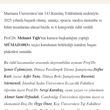
Marmara Üniversitesi’nin 143.Kuruluş Yıldönümü nedeniyle;
2025 yılında başarılı olmuş, sanatçı, sporcu, medya mensubu ve
bilim insanlarına ulusal bazda ve 6 kategoride ödül verildi.
Mehmet Tığlı’
Prof.Dr.
nın kurucu başkanlığını yaptığı
MÜMAD1883+
seçici kurulunun belirlediği isimlere başarı
plaketleri sunuldu.
Bu ödül kazananlar arasında deprembilim uzmanı Prof.Dr.
Şener Üşümezsoy
, Dünya Paralimpik Yüzme Şampiyonu
Defne
Kurt
, yazar
Ayfer Tunç
, Dünya Boks Şampiyonu
Busenaz
Sürmeneli
, İstanbul Aydın Üniversitesi Eczacılık Fakültesi
öğretim üyesi Prof.Dr.
Sevgi Karakuş
, oyun yazarı ve yönetmen
Ahmet Sami
Özbudak
, Cambridge Üniversitesi öğretim üyesi ve
ekonomist Doç.Dr.
Özge Öner,
Koç Üniversitesi Tıp Fakültesi