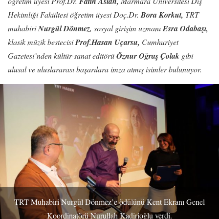
öğretim üyesi Prof.Dr.
Fatih Aslan,
Marmara Üniversitesi Diş
Hekimliği Fakültesi öğretim üyesi Doç.Dr.
Bora Korkut,
TRT
muhabiri
Nurgül Dönmez
, sosyal girişim uzmanı
Esra Odabaşı,
klasik müzik bestecisi
Prof.Hasan Uçarsu,
Cumhuriyet
Gazetesi’nden kültür-sanat editörü
Öznur Oğraş Çolak
gibi
ulusal ve uluslararası başarılara imza atmış isimler bulunuyor.
TRT Muhabiri Nurgül Dönmez’e ödülünü Kent Ekranı Genel
Koordinatörü Nurullah Kadirioğlu verdi.