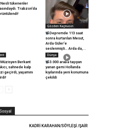
Nesli tükenenler
asındaydı. Trabzon’da
rüntülendi!
Gözden Kaçmasın
Depremde 113 saat
sonra kurtarılan Mesut,
Arda Güler’e
seslenmişti… Arda da,...
ent
Dünya
Müzisyen Berkant
3.000 araba taşıyan
kıcı, sahnede kalp
yanan gemi Hollanda
izi geçirdi, yaşamını
kıyılarında yeni konumuna
irdi!
çekildi
Sosyal
KADRİ KARAHAN/SÖYLEŞİ /ŞAİR