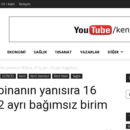
 Ol / Katıl
İletişim
EKONOMI
SAĞLIK
10SANAT
YAZARLAR
DIĞER
ın yanısıra 16 bina, 27 iş yeri, 72 ayrı bağımsız...
GÜNCEL
Kent
Kent İstanbul
Kent Yerel
Sağlık
binanın yanısıra 16
Ka
72 ayrı bağımsız birim
G