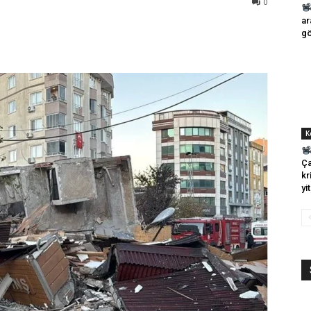
0
ar
gö
K
Ça
kr
yit