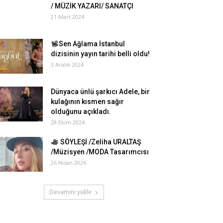
/ MÜZİK YAZARI/ SANATÇI
21 Mart 2024
Sen Ağlama İstanbul
dizisinin yayın tarihi belli oldu!
3 Aralık 2024
Dünyaca ünlü şarkıcı Adele, bir
kulağının kısmen sağır
olduğunu açıkladı.
28 Ekim 2024
SÖYLEŞİ /Zeliha URALTAŞ
/Müzisyen /MODA Tasarımcısı
26 Nisan 2026
Devamını yükle