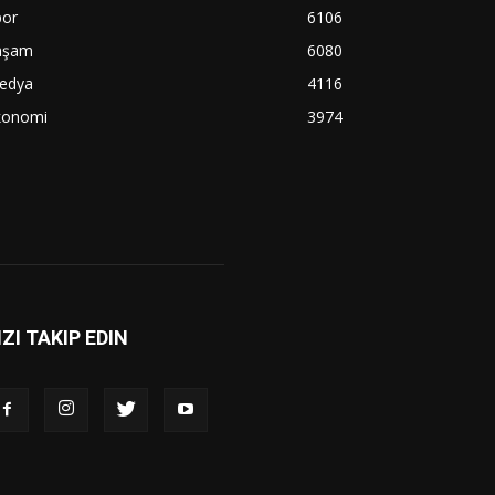
por
6106
aşam
6080
edya
4116
konomi
3974
IZI TAKIP EDIN