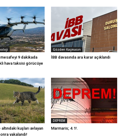
noloji
Gözden Kaçmasın
k mesafeyi 9 dakikada
İBB davasında ara karar açıklandı
ikli hava taksisi görücüye
DEPREM
 altındaki kuşları avlayan
Marmaris; 4.1!.
 sonra yakalandı!