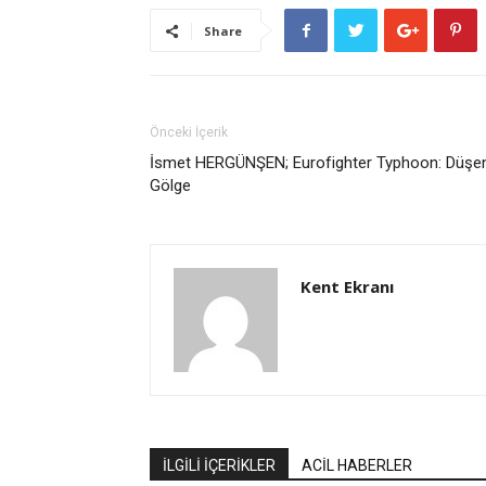
Share
Önceki İçerik
İsmet HERGÜNŞEN; Eurofighter Typhoon: Düşe
Gölge
Kent Ekranı
İLGİLİ İÇERİKLER
ACİL HABERLER