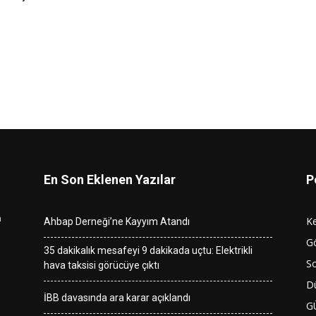
En Son Eklenen Yazılar
P
n
K
Ahbap Derneği’ne Kayyım Atandı
G
35 dakikalık mesafeyi 9 dakikada uçtu: Elektrikli
So
hava taksisi görücüye çıktı
D
İBB davasında ara karar açıklandı
G