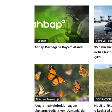
10Sanat
Bilim ve Tek
Ahbap Derneği’ne Kayyım Atandı
35 dakikalı
uçtu: Elektr
çıktı
Bilim ve Teknoloji
DOĞA-ÇEVRE
Araştırma/Kelebekler yaşam
Nesli tehlike
alanlarını değiştiriyor. Uzmanlardan
o kedi 3 yıl