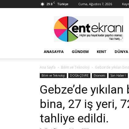
C
29.8
Cuma, Ağustos 7, 2026
Kayıt
Türkiye
Kent
Ekranı
ANASAYFA
GÜNDEM
KENT
DÜNYA
Ana Sayfa
Bilim ve Teknoloji
Gebze’de yıkılan binan
Bilim ve Teknoloji
DOĞA-ÇEVRE
Ekonomi
Son Haber !
Gebze’de yıkılan 
bina, 27 iş yeri, 
tahliye edildi.