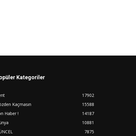
opüler Kategoriler
ent
17902
özden Kaçmasın
15588
n Haber !
14187
ünya
10881
ÜNCEL
7875