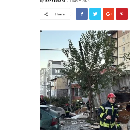
By
Kent Ekranı
-
1 Kasım 2025
Share