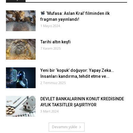
‘Mufasa: Aslan Kral’ filminden ilk
fragman yayınlandı!
1 Mayıs 2024
Tarihi altın keşfi
7 Kasım 2025
Yeni bir ‘kopuk’ doğuyor: Yapay Zeka…
İnsanları kandırma, tehdit etme ve...
2 Temmuz 2025
DEVLET BANKALARININ KONUT KREDİSİNDE
AYLIK TAKSİTLER ŞAŞIRTIYOR
3 Mart 2024
Devamını yükle