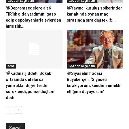
Gözden Kaçmasın
Gözden Kaçmasın
Depremzedelere ait 6
Yayıncı kuruluş spikerinden
TIR’lık gıda yardımını gasp
kar altında oynan maç
edip depolayanlarla evlerden
sırasında sıra dışı teklif:...
hırsızlık...
Kent
Gözden Kaçmasın
Kadına şiddet!; Sokak
Siyasetin hocası
ortasında defalarca
Büyükerşen: ‘Siyaseti
yumruklandı, yerlerde
bırakıyorum, kendimi emekli
sürüklendi, polise düştüm
ettiğimi duyuyorum’
dedi
Sosyal