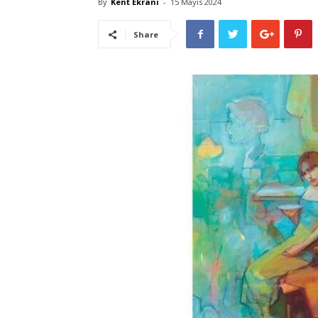
By
Kent Ekranı
-
15 Mayıs 2024
Share