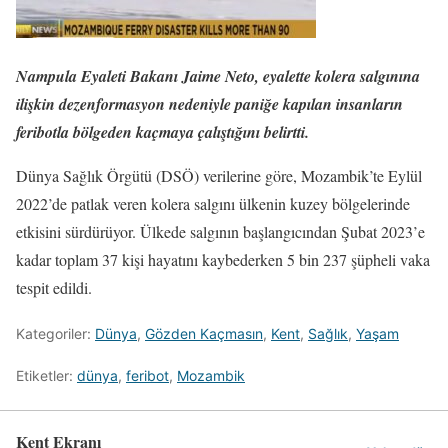
Nampula Eyaleti Bakanı Jaime Neto, eyalette kolera salgınına
ilişkin dezenformasyon nedeniyle paniğe kapılan insanların
feribotla bölgeden kaçmaya çalıştığını belirtti.
Dünya Sağlık Örgütü (DSÖ) verilerine göre, Mozambik’te Eylül
2022’de patlak veren kolera salgını ülkenin kuzey bölgelerinde
etkisini sürdürüyor. Ülkede salgının başlangıcından Şubat 2023’e
kadar toplam 37 kişi hayatını kaybederken 5 bin 237 şüpheli vaka
tespit edildi.
Kategoriler:
Dünya
,
Gözden Kaçmasın
,
Kent
,
Sağlık
,
Yaşam
Etiketler:
dünya
,
feribot
,
Mozambik
Kent Ekranı