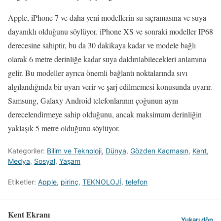
Apple, iPhone 7 ve daha yeni modellerin su sıçramasına ve suya
dayanıklı olduğunu söylüyor. iPhone XS ve sonraki modeller IP68
derecesine sahiptir, bu da 30 dakikaya kadar ve modele bağlı
olarak 6 metre derinliğe kadar suya daldırılabilecekleri anlamına
gelir. Bu modeller ayrıca önemli bağlantı noktalarında sıvı
algılandığında bir uyarı verir ve şarj edilmemesi konusunda uyarır.
Samsung, Galaxy Android telefonlarının çoğunun aynı
derecelendirmeye sahip olduğunu, ancak maksimum derinliğin
yaklaşık 5 metre olduğunu söylüyor.
Kategoriler:
Bilim ve Teknoloji
,
Dünya
,
Gözden Kaçmasın
,
Kent
,
Medya
,
Sosyal
,
Yaşam
Etiketler:
Apple
,
pirinç
,
TEKNOLOJİ
,
telefon
Kent Ekranı
Yukarı dön