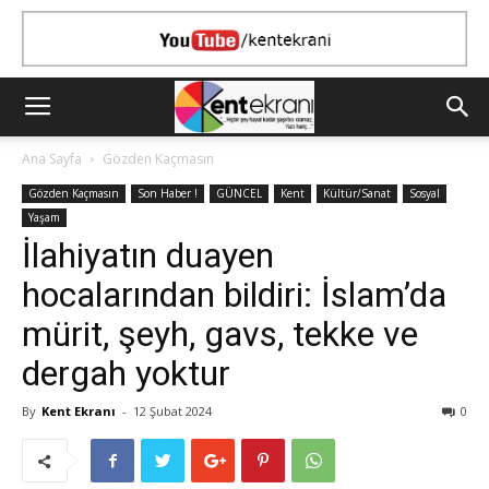
Ana Sayfa
Gözden Kaçmasın
Gözden Kaçmasın
Son Haber !
GÜNCEL
Kent
Kültür/Sanat
Sosyal
Yaşam
İlahiyatın duayen
hocalarından bildiri: İslam’da
mürit, şeyh, gavs, tekke ve
dergah yoktur
By
Kent Ekranı
-
12 Şubat 2024
0