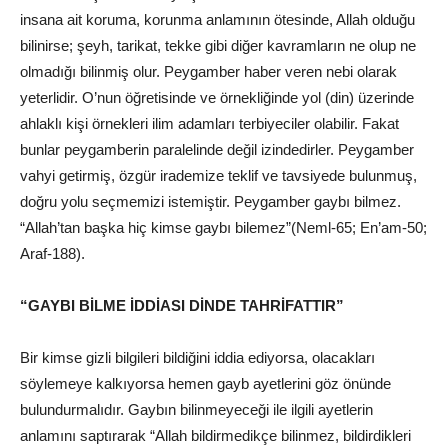
insana ait koruma, korunma anlamının ötesinde, Allah olduğu
bilinirse; şeyh, tarikat, tekke gibi diğer kavramların ne olup ne
olmadığı bilinmiş olur. Peygamber haber veren nebi olarak
yeterlidir. O’nun öğretisinde ve örnekliğinde yol (din) üzerinde
ahlaklı kişi örnekleri ilim adamları terbiyeciler olabilir. Fakat
bunlar peygamberin paralelinde değil izindedirler. Peygamber
vahyi getirmiş, özgür irademize teklif ve tavsiyede bulunmuş,
doğru yolu seçmemizi istemiştir. Peygamber gaybı bilmez.
“Allah’tan başka hiç kimse gaybı bilemez”(Neml-65; En’am-50;
Araf-188).
“GAYBI BİLME İDDİASI DİNDE TAHRİFATTIR”
Bir kimse gizli bilgileri bildiğini iddia ediyorsa, olacakları
söylemeye kalkıyorsa hemen gayb ayetlerini göz önünde
bulundurmalıdır. Gaybın bilinmeyeceği ile ilgili ayetlerin
anlamını saptırarak “Allah bildirmedikçe bilinmez, bildirdikleri