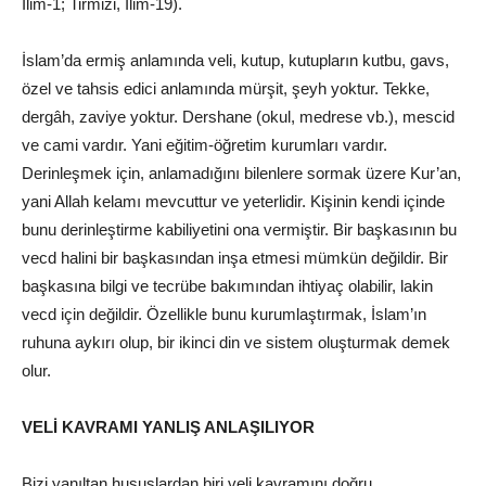
İlim-1; Tirmizi, İlim-19).
İslam’da ermiş anlamında veli, kutup, kutupların kutbu, gavs,
özel ve tahsis edici anlamında mürşit, şeyh yoktur. Tekke,
dergâh, zaviye yoktur. Dershane (okul, medrese vb.), mescid
ve cami vardır. Yani eğitim-öğretim kurumları vardır.
Derinleşmek için, anlamadığını bilenlere sormak üzere Kur’an,
yani Allah kelamı mevcuttur ve yeterlidir. Kişinin kendi içinde
bunu derinleştirme kabiliyetini ona vermiştir. Bir başkasının bu
vecd halini bir başkasından inşa etmesi mümkün değildir. Bir
başkasına bilgi ve tecrübe bakımından ihtiyaç olabilir, lakin
vecd için değildir. Özellikle bunu kurumlaştırmak, İslam’ın
ruhuna aykırı olup, bir ikinci din ve sistem oluşturmak demek
olur.
VELİ KAVRAMI YANLIŞ ANLAŞILIYOR
Bizi yanıltan hususlardan biri veli kavramını doğru