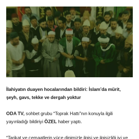
İlahiyatın duayen hocalarından bildiri: İslam’da mürit,
şeyh, gavs, tekke ve dergah yoktur
ODA TV,
sohbet grubu “Toprak Hattı”nın konuyla ilgili
yayınladığı bildiriyi
ÖZEL
haber yaptı.
“Tarikat ve cemaatlerin yüce dinimizle ilgisi ve ilgisizliği iyi ve