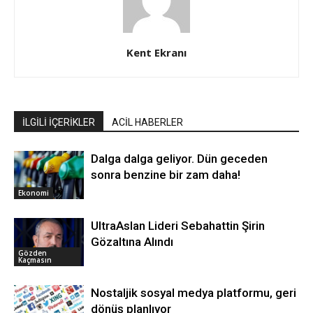
Kent Ekranı
İLGİLİ İÇERİKLER
ACİL HABERLER
Dalga dalga geliyor. Dün geceden
sonra benzine bir zam daha!
Ekonomi
UltraAslan Lideri Sebahattin Şirin
Gözaltına Alındı
Gözden
Kaçmasın
Nostaljik sosyal medya platformu, geri
dönüş planlıyor