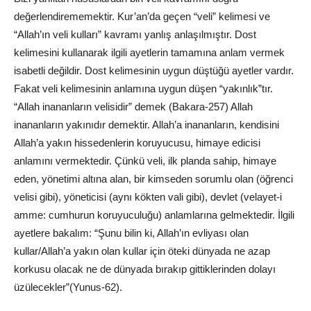
değerlendirememektir. Kur’an’da geçen “veli” kelimesi ve
“Allah’ın veli kulları” kavramı yanlış anlaşılmıştır. Dost
kelimesini kullanarak ilgili ayetlerin tamamına anlam vermek
isabetli değildir. Dost kelimesinin uygun düştüğü ayetler vardır.
Fakat veli kelimesinin anlamına uygun düşen “yakınlık”tır.
“Allah inananların velisidir” demek (Bakara-257) Allah
inananların yakınıdır demektir. Allah’a inananların, kendisini
Allah’a yakın hissedenlerin koruyucusu, himaye edicisi
anlamını vermektedir. Çünkü veli, ilk planda sahip, himaye
eden, yönetimi altına alan, bir kimseden sorumlu olan (öğrenci
velisi gibi), yöneticisi (aynı kökten vali gibi), devlet (velayet-i
amme: cumhurun koruyuculuğu) anlamlarına gelmektedir. İlgili
ayetlere bakalım: “Şunu bilin ki, Allah’ın evliyası olan
kullar/Allah’a yakın olan kullar için öteki dünyada ne azap
korkusu olacak ne de dünyada bırakıp gittiklerinden dolayı
üzülecekler”(Yunus-62).