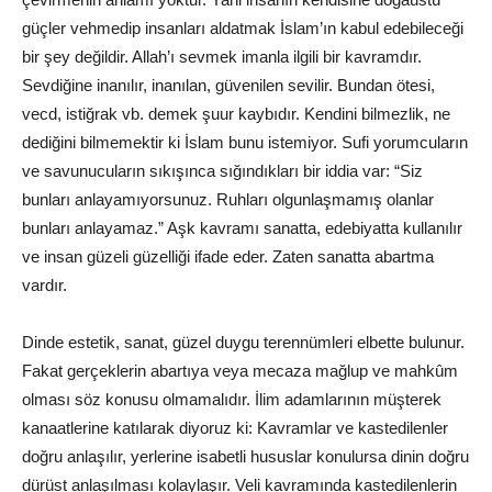
güçler vehmedip insanları aldatmak İslam’ın kabul edebileceği
bir şey değildir. Allah’ı sevmek imanla ilgili bir kavramdır.
Sevdiğine inanılır, inanılan, güvenilen sevilir. Bundan ötesi,
vecd, istiğrak vb. demek şuur kaybıdır. Kendini bilmezlik, ne
dediğini bilmemektir ki İslam bunu istemiyor. Sufi yorumcuların
ve savunucuların sıkışınca sığındıkları bir iddia var: “Siz
bunları anlayamıyorsunuz. Ruhları olgunlaşmamış olanlar
bunları anlayamaz.” Aşk kavramı sanatta, edebiyatta kullanılır
ve insan güzeli güzelliği ifade eder. Zaten sanatta abartma
vardır.
Dinde estetik, sanat, güzel duygu terennümleri elbette bulunur.
Fakat gerçeklerin abartıya veya mecaza mağlup ve mahkûm
olması söz konusu olmamalıdır. İlim adamlarının müşterek
kanaatlerine katılarak diyoruz ki: Kavramlar ve kastedilenler
doğru anlaşılır, yerlerine isabetli hususlar konulursa dinin doğru
dürüst anlaşılması kolaylaşır. Veli kavramında kastedilenlerin