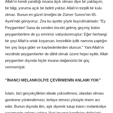
Allah’ın kendi yarattığı insana âşık olması diye bir yaklaşım,
bir bilgi, yoruma açık bir belirti yoktur. Allah’ın torpilli bir kulu
olmaz. Bunun en güzel örneğini de Zümer Suresi’nin 65.
Ayeti’nde görüyoruz. Zira bu ayette şöyle buyrulmaktadır: “Ey
Peygamber! Sana da senden önceki gelmiş geçmiş bütün
peygamberlere de şu emrimiz vahyolunmuştur: Eğer herhangi
bir şeyi Allah’a ortak koşarsan, kesinlikle iyilik namına yaptığın
her şey boşa gider ve kaybedenlerden olursun.” Yani Allah’ın
nezdinde peygamberler de dâhil olmak üzere hepsi eşittir. Allah
peygamber dışında hiçbir insana olağanüstü bir güç
vermemiştir.
“İNANCI MELANKOLİYE ÇEVİRMENİN ANLAMI YOK”
İslam, bizi gerçekçilikten ideale yükseltmesi, olandan olması
gerekene yönlendirmesi, terbiye etmesi yönüyle önem arz
eder. Bunun dışında ilim, aşk diyerek tutup inancı melankoliye
çevirmenin anlamı yoktur. Yani insanın kendisine doğaüstü