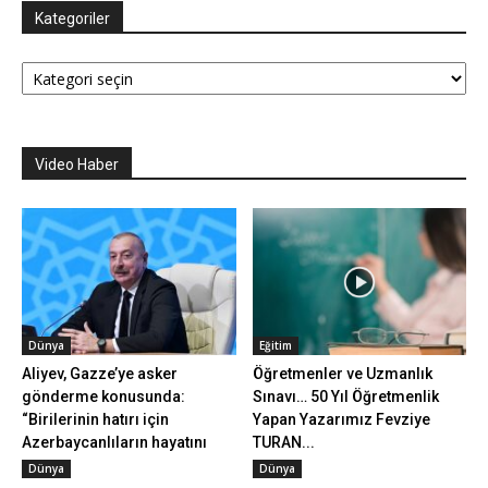
Kategoriler
Kategoriler
Video Haber
Dünya
Eğitim
Aliyev, Gazze’ye asker
Öğretmenler ve Uzmanlık
gönderme konusunda:
Sınavı… 50 Yıl Öğretmenlik
“Birilerinin hatırı için
Yapan Yazarımız Fevziye
Azerbaycanlıların hayatını
TURAN...
ve...
Dünya
Dünya