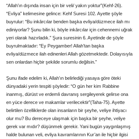
“Allah’ın dışında insan için bir veli/ yakın yoktur”(Kehf-26).
“Evliya” kelimesine gelince: Kehf Suresi 102. Ayette şöyle
buyrulur: “Bu inkârcılar benden başka evliya/düzmece ilah mı
ediniyorlar? Şunu bilin ki, böyle inkârcılar için cehennemi uğrak
yeri olarak hazırladık.” Şura suresinin 6. Ayetinde de şöyle
buyrulmaktadır: “Ey Peygamber! Allah’tan başka
evliya/düzmece ilah edinenleri Allah gözetmektedir. Dolayısıyla
sen onlardan hiçbir şekilde sorumlu değilsin.”
Şunu ifade edelim ki, Allah’ın belirlediği yasaya göre öteki
dünyadaki yerin tespiti şöyledir: “O gün her kim Rabbine
inanmış, dürüst ve erdemli davranış sergileyerek gelirse ona
en yüce derece ve makamlar verilecektir”(Taha-75). Ayette
belirtilen özelliklerde olan insanların bir şeyhe, veliye ihtiyacı
olur mu? Bu dereceye ulaşmak için başka bir şeyhe, veliye
gerek var mıdır? düşünmek gerekir. Yani bugün yaygınlaşmış
halde bulunan veli, evliya kavramlarının Kur’an ile hiçbir ilgisi