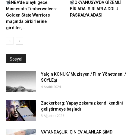
NBA’de olaylı gece.
OKYANUSYA’DA GİZEMLİ
Minnesota Timberwolves-
BİR ADA. SIRLARLA DOLU
Golden State Warriors
PASKALYA ADASI
maçında birbirlerine
girdiler,...
Sosyal
Yalçın KONUK/ Müzisyen / Film Yönetmeni /
SÖYLEŞİ
4 Aralık 2024
Zuckerberg: Yapay zekamız kendi kendini
geliştirmeye başladı
3 Ağustos 2025
VATANDAŞLIK İÇİN EV ALANLAR ŞİMDİ