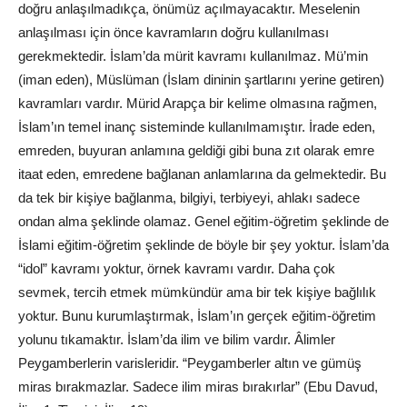
doğru anlaşılmadıkça, önümüz açılmayacaktır. Meselenin
anlaşılması için önce kavramların doğru kullanılması
gerekmektedir. İslam’da mürit kavramı kullanılmaz. Mü’min
(iman eden), Müslüman (İslam dininin şartlarını yerine getiren)
kavramları vardır. Mürid Arapça bir kelime olmasına rağmen,
İslam’ın temel inanç sisteminde kullanılmamıştır. İrade eden,
emreden, buyuran anlamına geldiği gibi buna zıt olarak emre
itaat eden, emredene bağlanan anlamlarına da gelmektedir. Bu
da tek bir kişiye bağlanma, bilgiyi, terbiyeyi, ahlakı sadece
ondan alma şeklinde olamaz. Genel eğitim-öğretim şeklinde de
İslami eğitim-öğretim şeklinde de böyle bir şey yoktur. İslam’da
“idol” kavramı yoktur, örnek kavramı vardır. Daha çok
sevmek, tercih etmek mümkündür ama bir tek kişiye bağlılık
yoktur. Bunu kurumlaştırmak, İslam’ın gerçek eğitim-öğretim
yolunu tıkamaktır. İslam’da ilim ve bilim vardır. Âlimler
Peygamberlerin varisleridir. “Peygamberler altın ve gümüş
miras bırakmazlar. Sadece ilim miras bırakırlar” (Ebu Davud,