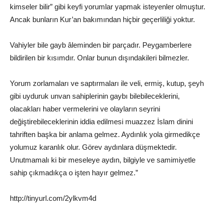
kimseler bilir” gibi keyfi yorumlar yapmak isteyenler olmuştur.
Ancak bunların Kur’an bakımından hiçbir geçerliliği yoktur.
Vahiyler bile gayb âleminden bir parçadır. Peygamberlere
bildirilen bir kısımdır. Onlar bunun dışındakileri bilmezler.
Yorum zorlamaları ve saptırmaları ile veli, ermiş, kutup, şeyh
gibi uyduruk unvan sahiplerinin gaybı bilebileceklerini,
olacakları haber vermelerini ve olayların seyrini
değiştirebileceklerinin iddia edilmesi muazzez İslam dinini
tahriften başka bir anlama gelmez. Aydınlık yola girmedikçe
yolumuz karanlık olur. Görev aydınlara düşmektedir.
Unutmamalı ki bir meseleye aydın, bilgiyle ve samimiyetle
sahip çıkmadıkça o işten hayır gelmez.”
http://tinyurl.com/2ylkvm4d