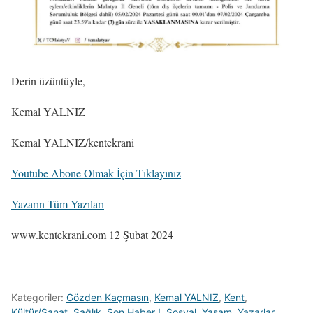
Derin üzüntüyle,
Kemal YALNIZ
Kemal YALNIZ/kentekrani
Youtube Abone Olmak İçin Tıklayınız
Yazarın Tüm Yazıları
www.kentekrani.com 12 Şubat 2024
Kategoriler:
Gözden Kaçmasın
,
Kemal YALNIZ
,
Kent
,
Kültür/Sanat
,
Sağlık
,
Son Haber !
,
Sosyal
,
Yaşam
,
Yazarlar