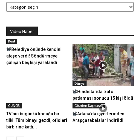
Kategoriler
Video Haber
Kent
Belediye önünde kendini
ateşe verdi! Söndürmeye
çalışan beş kişi yaralandı
Dünya
Hindistan’da trafo
patlaması sonucu 15 kişi öldü
GÜNCEL
Gözden Kaçmasın
TV’nin bugünkü konuğu bir
Adana’da işyerlerinden
tilki. Tüm binayı gezdi, ofisleri
Arapça tabelalar indirildi
birbirine kattı...