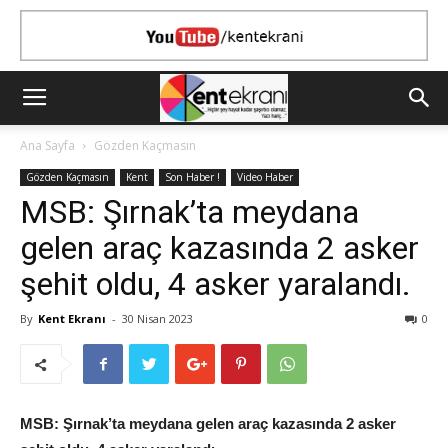
Ana Sayfa
Gözden Kaçmasın
Gözden Kaçmasın
Kent
Son Haber !
Video Haber
MSB: Şırnak’ta meydana
gelen araç kazasında 2 asker
şehit oldu, 4 asker yaralandı.
By
Kent Ekranı
-
30 Nisan 2023
0
MSB: Şırnak’ta meydana gelen araç kazasında 2 asker