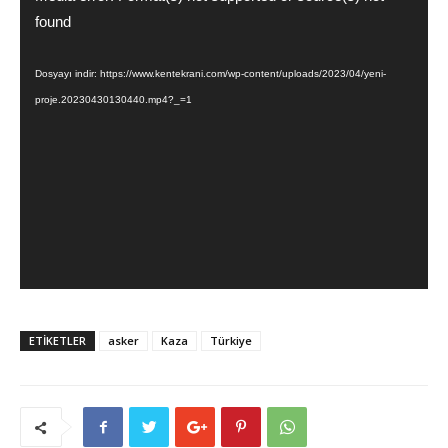
oynatıcı
found
Dosyayı indir: https://www.kentekrani.com/wp-content/uploads/2023/04/yeni-
proje.20230430130440.mp4?_=1
ETİKETLER
asker
Kaza
Türkiye