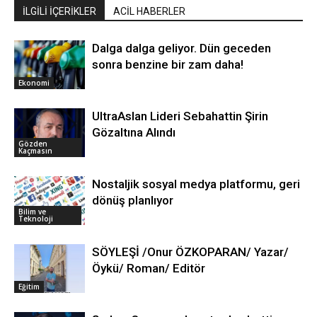
İLGİLİ İÇERİKLER
ACİL HABERLER
Dalga dalga geliyor. Dün geceden
sonra benzine bir zam daha!
Ekonomi
UltraAslan Lideri Sebahattin Şirin
Gözaltına Alındı
Gözden
Kaçmasın
Nostaljik sosyal medya platformu, geri
dönüş planlıyor
Bilim ve
Teknoloji
SÖYLEŞİ /Onur ÖZKOPARAN/ Yazar/
Öykü/ Roman/ Editör
Eğitim