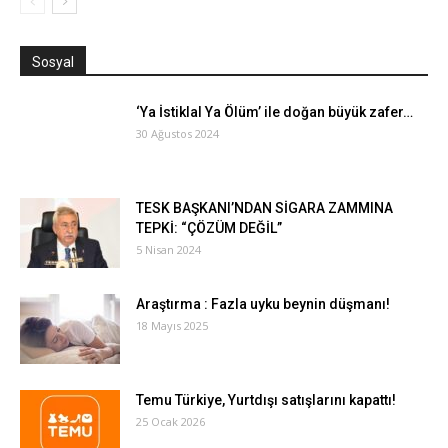
Sosyal
‘Ya İstiklal Ya Ölüm’ ile doğan büyük zafer…
30 Ağustos 2024
TESK BAŞKANI’NDAN SİGARA ZAMMINA
TEPKİ: “ÇÖZÜM DEĞİL”
5 Nisan 2024
Araştırma : Fazla uyku beynin düşmanı!
18 Mayıs 2025
Temu Türkiye, Yurtdışı satışlarını kapattı!
25 Ocak 2026