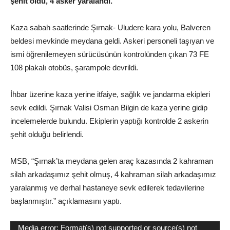
şehit oldu, 4 asker yaralandı.
Kaza sabah saatlerinde Şırnak- Uludere kara yolu, Balveren
beldesi mevkinde meydana geldi. Askeri personeli taşıyan ve
ismi öğrenilemeyen sürücüsünün kontrolünden çıkan 73 FE
108 plakalı otobüs, şarampole devrildi.
İhbar üzerine kaza yerine itfaiye, sağlık ve jandarma ekipleri
sevk edildi. Şırnak Valisi Osman Bilgin de kaza yerine gidip
incelemelerde bulundu. Ekiplerin yaptığı kontrolde 2 askerin
şehit olduğu belirlendi.
MSB, “Şırnak’ta meydana gelen araç kazasında 2 kahraman
silah arkadaşımız şehit olmuş, 4 kahraman silah arkadaşımız
yaralanmış ve derhal hastaneye sevk edilerek tedavilerine
başlanmıştır.” açıklamasını yaptı.
Video
Media error: Format(s) not supported or source(s) not