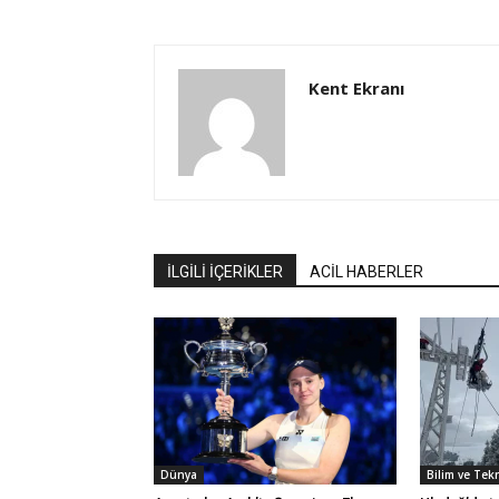
Kent Ekranı
İLGİLİ İÇERİKLER
ACİL HABERLER
Dünya
Bilim ve Tek