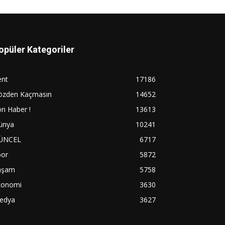
opüler Kategoriler
ent
17186
özden Kaçmasın
14652
n Haber !
13613
ünya
10241
ÜNCEL
6717
por
5872
aşam
5758
konomi
3630
edya
3627