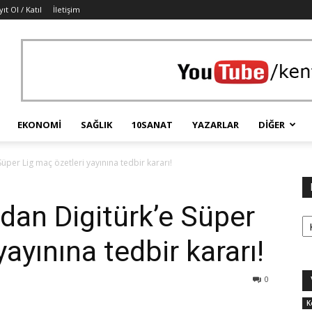
ıt Ol / Katıl
İletişim
EKONOMI
SAĞLIK
10SANAT
YAZARLAR
DIĞER
üper Lig maç özetleri yayınına tedbir kararı!
dan Digitürk’e Süper
Ka
yayınına tedbir kararı!
0
K