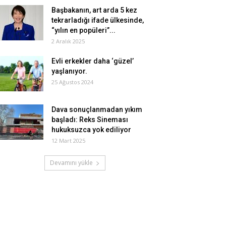
Başbakanın, art arda 5 kez
tekrarladığı ifade ülkesinde,
“yılın en popüleri”...
2 Aralık 2025
Evli erkekler daha ‘güzel’
yaşlanıyor.
25 Ağustos 2024
Dava sonuçlanmadan yıkım
başladı: Reks Sineması
hukuksuzca yok ediliyor
12 Mart 2025
Devamını yükle