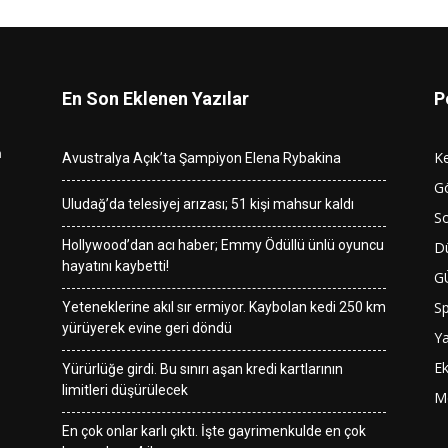
En Son Eklenen Yazılar
P
n
K
Avustralya Açık’ta Şampiyon Elena Rybakina
G
Uludağ’da telesiyej arızası; 51 kişi mahsur kaldı
So
Hollywood’dan acı haber; Emmy Ödüllü ünlü oyuncu
D
hayatını kaybetti!
G
S
Yeteneklerine akıl sır ermiyor. Kaybolan kedi 250 km
yürüyerek evine geri döndü
Y
E
Yürürlüğe girdi. Bu sınırı aşan kredi kartlarının
limitleri düşürülecek
M
En çok onlar karlı çıktı. İşte gayrimenkulde en çok