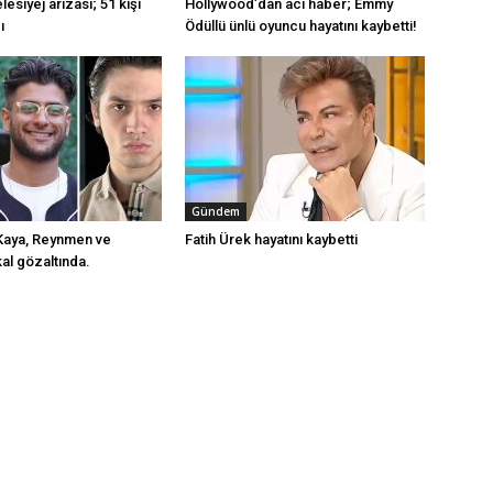
lesiyej arızası; 51 kişi
Hollywood’dan acı haber; Emmy
ı
Ödüllü ünlü oyuncu hayatını kaybetti!
Gündem
Kaya, Reynmen ve
Fatih Ürek hayatını kaybetti
al gözaltında.