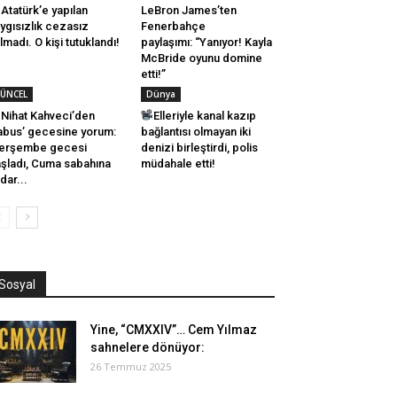
Atatürk’e yapılan
LeBron James’ten
ygısızlık cezasız
Fenerbahçe
lmadı. O kişi tutuklandı!
paylaşımı: “Yanıyor! Kayla
McBride oyunu domine
etti!”
ÜNCEL
Dünya
Nihat Kahveci’den
Elleriyle kanal kazıp
abus’ gecesine yorum:
bağlantısı olmayan iki
erşembe gecesi
denizi birleştirdi, polis
şladı, Cuma sabahına
müdahale etti!
dar...
Sosyal
Yine, “CMXXIV”… Cem Yılmaz
sahnelere dönüyor:
26 Temmuz 2025