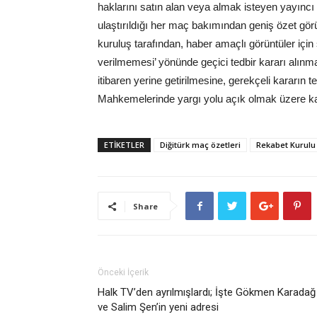
haklarını satın alan veya almak isteyen yayıncı 
ulaştırıldığı her maç bakımından geniş özet görü
kuruluş tarafından, haber amaçlı görüntüler iç
verilmemesi’ yönünde geçici tedbir kararı alınma
itibaren yerine getirilmesine, gerekçeli kararın t
Mahkemelerinde yargı yolu açık olmak üzere karar 
ETİKETLER
Diğitürk maç özetleri
Rekabet Kurulu
Share
Önceki İçerik
Halk TV’den ayrılmışlardı; İşte Gökmen Karadağ
ve Salim Şen’in yeni adresi