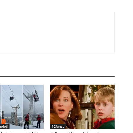
noloji
10Sanat