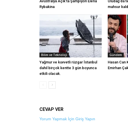
Avustralya Açık’ta Şampiyon Elena
Uludağ’da te
Rybakina
mahsur kald
Bilim ve Teknoloji
Gündem
Yağmur ve kuvvetli rüzgar İstanbul
Hasan Can 
dahil birçok kentte 3 gün boyunca
Emirhan Çak
etkili olacak.
CEVAP VER
Yorum Yapmak İçin Giriş Yapın