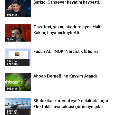
Şarkıcı Cansever hayatını kaybetti.
10Sanat
Gazeteci, yazar, akademisyen Halit
Kakınç hayatını kaybetti
Eğitim
Füsun ALTINOK; Narsistik İstismar
Bilim ve
Teknoloji
Ahbap Derneği’ne Kayyım Atandı
10Sanat
35 dakikalık mesafeyi 9 dakikada uçtu:
Elektrikli hava taksisi görücüye çıktı
Bilim ve
Teknoloji