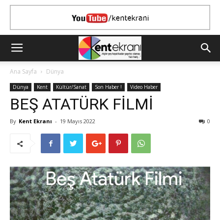
Ana Sayfa
Dünya
Dünya
Kent
Kültür/Sanat
Son Haber !
Video Haber
BEŞ ATATÜRK FİLMİ
By
Kent Ekranı
-
19 Mayıs 2022
0