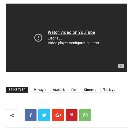
ETİKETLER
19 mayıs
Atatürk
film
Sinema
Türkiye