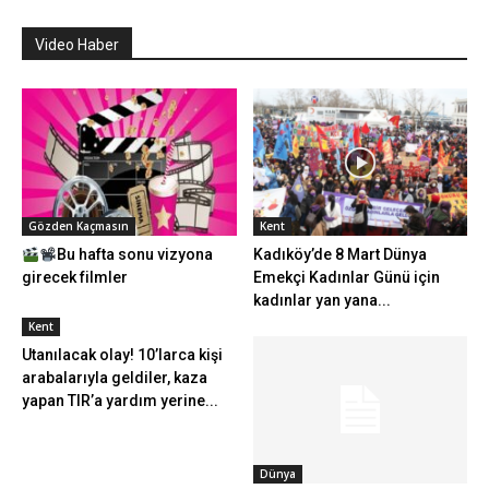
Video Haber
Gözden Kaçmasın
Kent
Bu hafta sonu vizyona
Kadıköy’de 8 Mart Dünya
girecek filmler
Emekçi Kadınlar Günü için
kadınlar yan yana...
Kent
Utanılacak olay! 10’larca kişi
arabalarıyla geldiler, kaza
yapan TIR’a yardım yerine...
Dünya