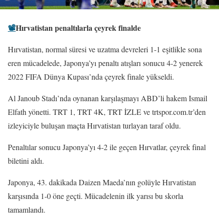
📽️
Hırvatistan penaltılarla çeyrek finalde
Hırvatistan, normal süresi ve uzatma devreleri 1-1 eşitlikle sona
eren mücadelede, Japonya’yı penaltı atışları sonucu 4-2 yenerek
2022 FIFA Dünya Kupası’nda çeyrek finale yükseldi.
Al Janoub Stadı’nda oynanan karşılaşmayı ABD’li hakem Ismail
Elfath yönetti. TRT 1, TRT 4K, TRT İZLE ve trtspor.com.tr’den
izleyiciyle buluşan maçta Hırvatistan turlayan taraf oldu.
Penaltılar sonucu Japonya’yı 4-2 ile geçen Hırvatlar, çeyrek final
biletini aldı.
Japonya, 43. dakikada Daizen Maeda’nın golüyle Hırvatistan
karşısında 1-0 öne geçti. Mücadelenin ilk yarısı bu skorla
tamamlandı.