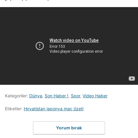
Kategoriler:
Dünya
,
Son Haber !
,
Spor
,
Video Haber
Etiketler:
Hırvatistan japonya maç özeti
Yorum bırak