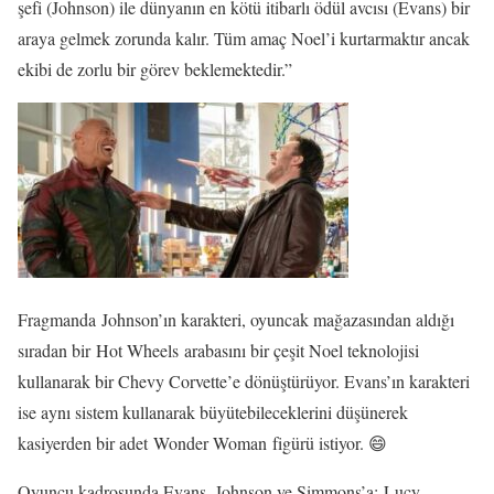
şefi (Johnson) ile dünyanın en kötü itibarlı ödül avcısı (Evans) bir
araya gelmek zorunda kalır. Tüm amaç Noel’i kurtarmaktır ancak
ekibi de zorlu bir görev beklemektedir.”
Fragmanda Johnson’ın karakteri, oyuncak mağazasından aldığı
sıradan bir Hot Wheels arabasını bir çeşit Noel teknolojisi
kullanarak bir Chevy Corvette’e dönüştürüyor. Evans’ın karakteri
ise aynı sistem kullanarak büyütebileceklerini düşünerek
kasiyerden bir adet Wonder Woman figürü istiyor. 😄
Oyuncu kadrosunda Evans, Johnson ve Simmons’a; Lucy