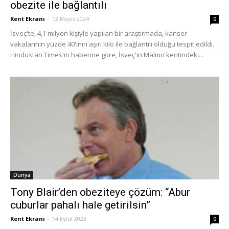
obezite ile bağlantılı
Kent Ekranı
-
12 Mayıs 2024
0
İsveç'te, 4,1 milyon kişiyle yapılan bir araştırmada, kanser
vakalarının yüzde 40'ının aşırı kilo ile bağlantılı olduğu tespit edildi.
Hindustan Times'ın haberine göre, İsveç'in Malmö kentindeki...
Dünya
Tony Blair’den obeziteye çözüm: “Abur
cuburlar pahalı hale getirilsin”
Kent Ekranı
-
14 Eylül 2023
0