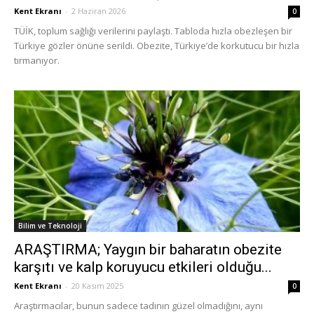
Kent Ekranı
-
2 Haziran 2026
0
TÜİK, toplum sağlığı verilerini paylaştı. Tabloda hızla obezleşen bir
Türkiye gözler önüne serildi. Obezite, Türkiye’de korkutucu bir hızla
tırmanıyor.
Bilim ve Teknoloji
ARAŞTIRMA; Yaygın bir baharatın obezite
karşıtı ve kalp koruyucu etkileri olduğu...
Kent Ekranı
-
20 Kasım 2025
0
Araştırmacılar, bunun sadece tadının güzel olmadığını, aynı