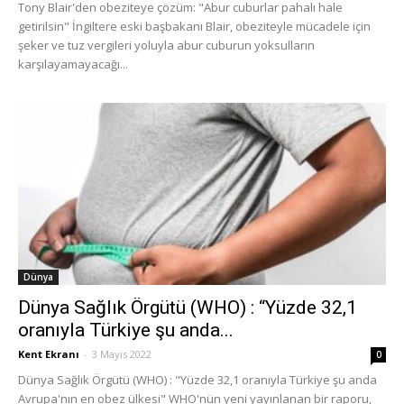
Tony Blair'den obeziteye çözüm: "Abur cuburlar pahalı hale
getirilsin" İngiltere eski başbakanı Blair, obeziteyle mücadele için
şeker ve tuz vergileri yoluyla abur cuburun yoksulların
karşılayamayacağı...
Dünya
Dünya Sağlık Örgütü (WHO) : “Yüzde 32,1
oranıyla Türkiye şu anda...
Kent Ekranı
-
3 Mayıs 2022
0
Dünya Sağlık Örgütü (WHO) : "Yüzde 32,1 oranıyla Türkiye şu anda
Avrupa'nın en obez ülkesi" WHO'nün yeni yayınlanan bir raporu,