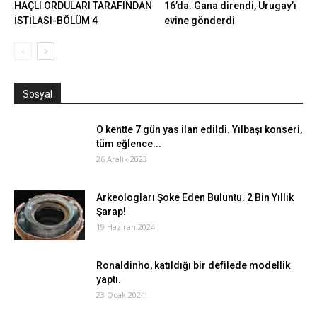
HAÇLI ORDULARI TARAFINDAN
16’da. Gana direndi, Urugay’ı
İSTİLASI-BÖLÜM 4
evine gönderdi
Sosyal
O kentte 7 gün yas ilan edildi. Yılbaşı konseri,
tüm eğlence...
26 Aralık 2023
Arkeologları Şoke Eden Buluntu. 2 Bin Yıllık
Şarap!
19 Haziran 2024
Ronaldinho, katıldığı bir defilede modellik
yaptı.
23 Ocak 2024