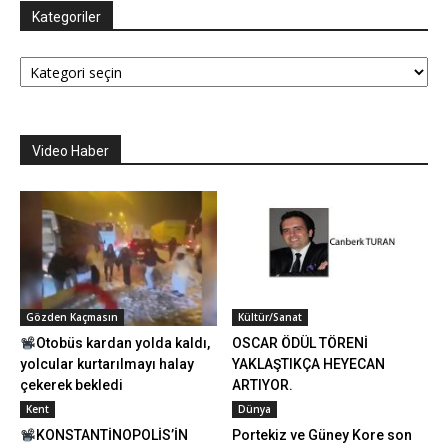
Kategoriler
Kategoriler
Video Haber
Gözden Kaçmasın
Kültür/Sanat
Otobüs kardan yolda kaldı,
OSCAR ÖDÜL TÖRENİ
yolcular kurtarılmayı halay
YAKLAŞTIKÇA HEYECAN
çekerek bekledi
ARTIYOR.
Kent
Dünya
KONSTANTİNOPOLİS’İN
Portekiz ve Güney Kore son