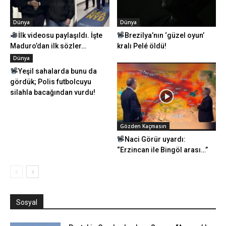
Dünya
Dünya
İlk videosu paylaşıldı. İşte
Brezilya’nın ‘güzel oyun’
Maduro’dan ilk sözler…
kralı Pelé öldü!
Dünya
Yeşil sahalarda bunu da
gördük; Polis futbolcuyu
silahla bacağından vurdu!
Gözden Kaçmasın
Naci Görür uyardı:
“Erzincan ile Bingöl arası…”
Sosyal