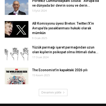
Portekiz Cumhurbaşkanı Sousa: “Avrupa’da
ve dünyada bir devrin sonu ve derin...
5 Eylül 2024
AB Komisyonu üyesi Breton: Twitter/X’in
Avrupa’da yasaklanması hukuki olarak
mümkün
9 Ocak 2025
Yüzük parmağı işaret parmağından uzun
olan kişilerin psikopat olma ihtimali daha...
17 Ocak 2024
The Economist’in kapaktaki 2026 yılı
15 Kasım 2025
Devamını yükle