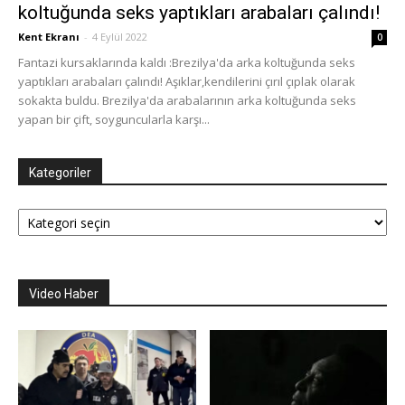
koltuğunda seks yaptıkları arabaları çalındı!
Kent Ekranı
-
4 Eylül 2022
0
Fantazi kursaklarında kaldı :Brezilya'da arka koltuğunda seks
yaptıkları arabaları çalındı! Aşıklar,kendilerini çırıl çıplak olarak
sokakta buldu. Brezilya'da arabalarının arka koltuğunda seks
yapan bir çift, soyguncularla karşı...
Kategoriler
Kategoriler
Video Haber