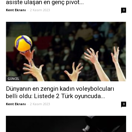
asiste ulaşan en genç pivot...
Kent Ekranı
-
2 Kasım 2023
0
GÜNCEL
Dünyanın en zengin kadın voleybolcuları
belli oldu: Listede 2 Türk oyuncuda...
Kent Ekranı
-
2 Kasım 2023
0