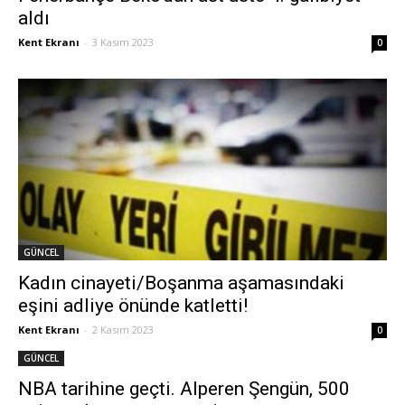
aldı
Kent Ekranı
-
3 Kasım 2023
0
GÜNCEL
Kadın cinayeti/Boşanma aşamasındaki
eşini adliye önünde katletti!
Kent Ekranı
-
2 Kasım 2023
0
GÜNCEL
NBA tarihine geçti. Alperen Şengün, 500