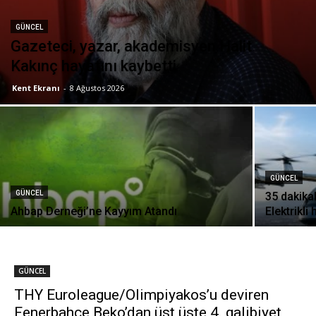
GÜNCEL
Gazeteci, yazar, akademisyen Halit
Kakınç hayatını kaybetti
Kent Ekranı
-
8 Ağustos 2026
GÜNCEL
GÜNCEL
35 dakika
Ahbap Derneği’ne Kayyım Atandı
Elektrikli
GÜNCEL
THY Euroleague/Olimpiyakos’u deviren
Fenerbahçe Beko’dan üst üste 4. galibiyet