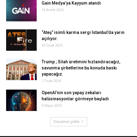
Gain Medya’ya Kayyum atandı
16 Aralık 2025
“Ateş” isimli karma sergi İstanbul’da yarın
açılıyor.
10 Ocak 2025
Trump ; Silah üretimini hızlandıracağız,
savunma şirketlerine bu konuda baskı
yapacağız.
7 Ocak 2026
OpenAI’nin son yapay zekaları
halüsinasyonlar görmeye başladı
9 Mayıs 2025
Devamını yükle