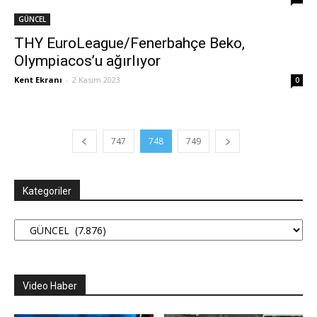
GÜNCEL
THY EuroLeague/Fenerbahçe Beko,
Olympiacos’u ağırlıyor
Kent Ekranı
-
2 Kasım 2023
0
747
748
749
Kategoriler
Kategoriler
Video Haber