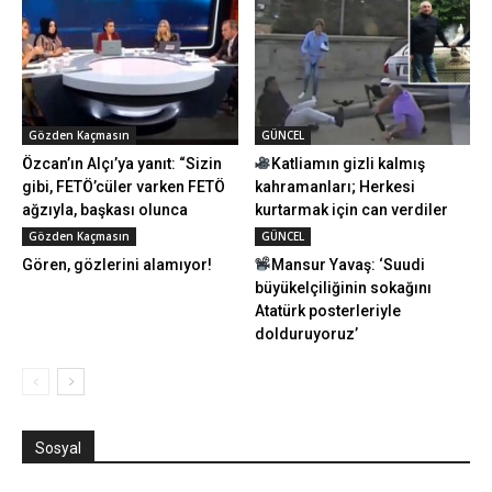
Gözden Kaçmasın
GÜNCEL
Özcan’ın Alçı’ya yanıt: “Sizin
Katliamın gizli kalmış
gibi, FETÖ’cüler varken FETÖ
kahramanları; Herkesi
ağzıyla, başkası olunca
kurtarmak için can verdiler
onun...
Gözden Kaçmasın
GÜNCEL
Gören, gözlerini alamıyor!
Mansur Yavaş: ‘Suudi
büyükelçiliğinin sokağını
Atatürk posterleriyle
dolduruyoruz’
Sosyal