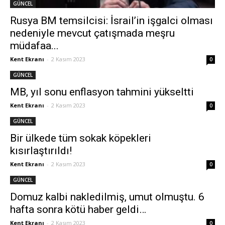
GÜNCEL
Rusya BM temsilcisi: İsrail’in işgalci olması
nedeniyle mevcut çatışmada meşru
müdafaa...
Kent Ekranı
-
2 Kasım 2023
0
GÜNCEL
MB, yıl sonu enflasyon tahmini yükseltti
Kent Ekranı
-
2 Kasım 2023
0
GÜNCEL
Bir ülkede tüm sokak köpekleri
kısırlaştırıldı!
Kent Ekranı
-
2 Kasım 2023
0
GÜNCEL
Domuz kalbi nakledilmiş, umut olmuştu. 6
hafta sonra kötü haber geldi…
Kent Ekranı
-
2 Kasım 2023
0