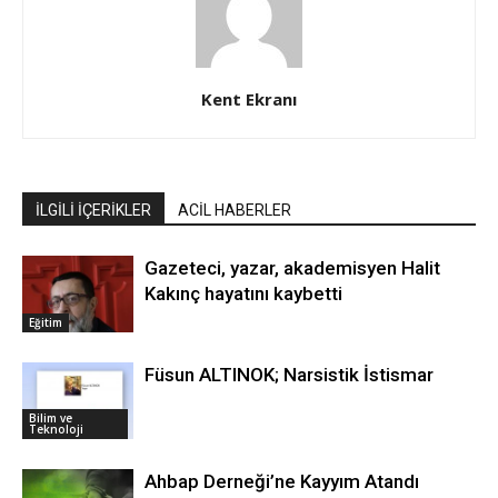
Kent Ekranı
İLGİLİ İÇERİKLER
ACİL HABERLER
Gazeteci, yazar, akademisyen Halit
Kakınç hayatını kaybetti
Eğitim
Füsun ALTINOK; Narsistik İstismar
Bilim ve
Teknoloji
Ahbap Derneği’ne Kayyım Atandı