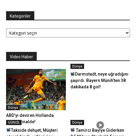
Kategoriler
Kategoriler
Video Haber
Dünya
Darmstadt, neye uğradığını
şaşırdı. Bayern Münih’ten 38
dakikada 8 gol!
Dünya
ABD’yi deviren Hollanda
çeyrek finalde!
GÜNCEL
Dünya
Takside dehşet; Müşteri
Tamirci Bayiye Giderken