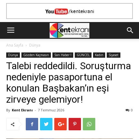
Ana Sayfa
Dünya
Dünya
Gözden Kaçmasın
Son Haber !
GÜNCEL
Kadın
Siyaset
Talebi reddedildi. Soruşturma
nedeniyle pasaportuna el
konulan Başbakan’ın eşi
zirveye gelemiyor!
By
Kent Ekranı
-
7 Temmuz 2026
0