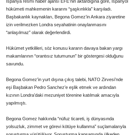
İspanya resmi haber ajansı EFE’nin aktardığına göre, İspanyol
hükümeti mahkemenin kararını “şaşkınlıkla” karşıladı.
Başbakanlık kaynakları, Begona Gomez’in Ankara ziyaretine
izin verilmezken Londra seyahatinin onaylanmasını
“anlaşılmaz” olarak değerlendirdi.
Hükümet yetkilileri, söz konusu kararın davaya bakan yargı
makamlarının “orantısız tutumunun” bir göstergesi olduğunu
savundu.
Begona Gomez’in yurt dışına çıkış talebi, NATO Zirvesi’nde
eşi Başbakan Pedro Sanchez’e eşlik etmek ve ardından
kızının Londra’daki mezuniyet törenine katılmak amacıyla
yapılmıştı.
Begona Gomez hakkında “nüfuz ticareti, iş dünyasında
yolsuzluk, zimmet ve görevi kötüye kullanma” suçlamalarıyla
soruşturma yürütülüyor. Soruşturma kapsamında ülkeden