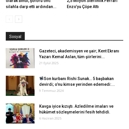
olarak bindi, şoförü önc
2,5 Milyon Sterlinlik Ferrari
silahla darp etti ardından...
Enzo’yu Çöpe Attı
Sosyal
Gazeteci, akademisyen ve şair; Kent Ekranı
Yazarı Kemal Aslan, tüm şiirlerini...
21 Eylül 2025
Son kurbanı Rishi Sunak… 5 başbakan
devirdi; o’nu kimse yerinden edemedi:...
9 Temmuz 2024
Kavga iyice kızıştı. Azledilme imaları ve
hükümet sözleşmelerini fesih tehdidi.
6 Haziran 2025