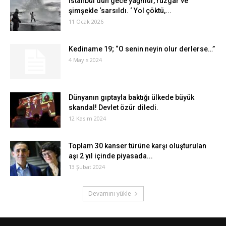
İstanbul dün gece yağmur, rüzgar ve
şimşekle ‘sarsıldı. ‘ Yol çöktü,...
11 Ocak 2026
Kediname 19; “O senin neyin olur derlerse…”
4 Mayıs 2024
Dünyanın gıptayla baktığı ülkede büyük
skandal! Devlet özür diledi.
12 Kasım 2024
Toplam 30 kanser türüne karşı oluşturulan
aşı 2 yıl içinde piyasada...
13 Şubat 2024
Devamını yükle