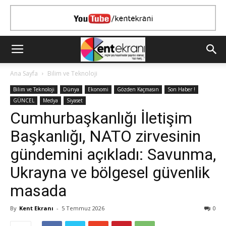
Ana Sayfa
Bilim ve Teknoloji
Bilim ve Teknoloji
Dünya
Ekonomi
Gözden Kaçmasın
Son Haber !
GÜNCEL
Medya
Siyaset
Cumhurbaşkanlığı İletişim
Başkanlığı, NATO zirvesinin
gündemini açıkladı: Savunma,
Ukrayna ve bölgesel güvenlik
masada
By
Kent Ekranı
-
5 Temmuz 2026
0