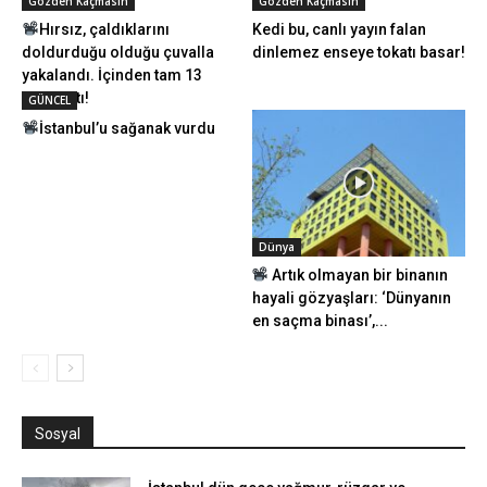
Gözden Kaçmasın
Gözden Kaçmasın
Hırsız, çaldıklarını
Kedi bu, canlı yayın falan
doldurduğu olduğu çuvalla
dinlemez enseye tokatı basar!
yakalandı. İçinden tam 13
tane çıktı!
GÜNCEL
İstanbul’u sağanak vurdu
Dünya
Artık olmayan bir binanın
hayali gözyaşları: ‘Dünyanın
en saçma binası’,...
Sosyal