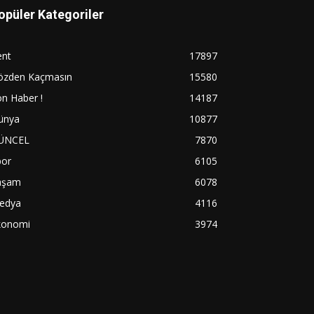
opüler Kategoriler
ent
17897
özden Kaçmasın
15580
n Haber !
14187
ünya
10877
ÜNCEL
7870
por
6105
aşam
6078
edya
4116
konomi
3974