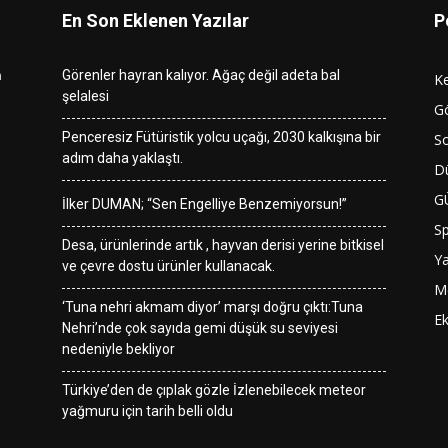
En Son Eklenen Yazılar
P
n
Görenler hayran kalıyor. Ağaç değil adeta bal
K
şelalesi
G
Penceresiz Fütüristik yolcu uçağı, 2030 kalkışına bir
So
adım daha yaklaştı.
D
G
İlker DUMAN; “Sen Engelliye Benzemiyorsun!”
S
Desa, ürünlerinde artık , hayvan derisi yerine bitkisel
Y
ve çevre dostu ürünler kullanacak.
M
‘Tuna nehri akmam diyor’ marşı doğru çıktı:Tuna
E
Nehri’nde çok sayıda gemi düşük su seviyesi
nedeniyle bekliyor
Türkiye’den de çıplak gözle İzlenebilecek meteor
yağmuru için tarih belli oldu