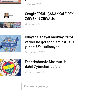
4 Kasım 2025
Cengiz ERDİL; ÇANAKKALE’DEKİ
ZİRVENİN ZIRVALIĞI
20 Nisan 2025
Dünyada sosyal medyayı 2024
verilerine göre toplam nüfusun
yüzde 62’si kullanıyor.
30 Haziran 2024
Fenerbahçe’de Mahmut Uslu
dahil 7 yönetici istifa etti.
23 Temmuz 2026
Devamını yükle