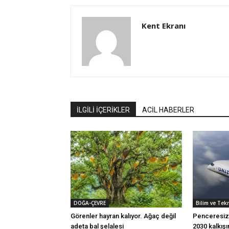
Kent Ekranı
İLGİLİ İÇERİKLER
ACİL HABERLER
DOĞA-ÇEVRE
Bilim ve Tek
Görenler hayran kalıyor. Ağaç değil
Penceresiz F
adeta bal şelalesi
2030 kalkışı