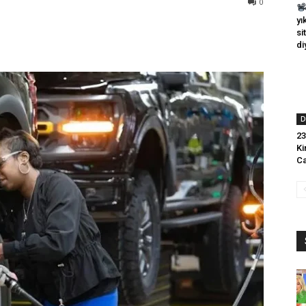
0
yı
si
di
D
23
Ki
Ca