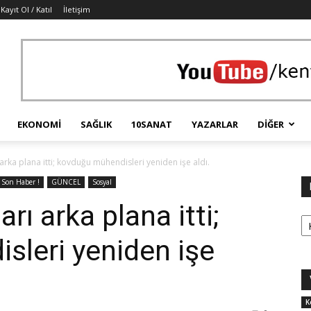
Kayıt Ol / Katıl
İletişim
EKONOMI
SAĞLIK
10SANAT
YAZARLAR
DIĞER
arka plana itti; kovduğu mühendisleri yeniden işe aldı.
Son Haber !
GÜNCEL
Sosyal
rı arka plana itti;
Ka
leri yeniden işe
K