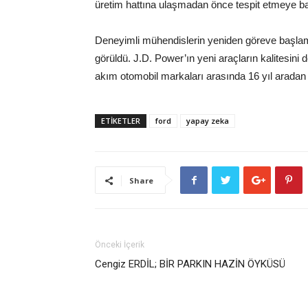
üretim hattına ulaşmadan önce tespit etmeye baş
Deneyimli mühendislerin yeniden göreve başlam
görüldü. J.D. Power’ın yeni araçların kalitesini d
akım otomobil markaları arasında 16 yıl aradan 
ETİKETLER
ford
yapay zeka
Share
Önceki İçerik
Cengiz ERDİL; BİR PARKIN HAZİN ÖYKÜSÜ