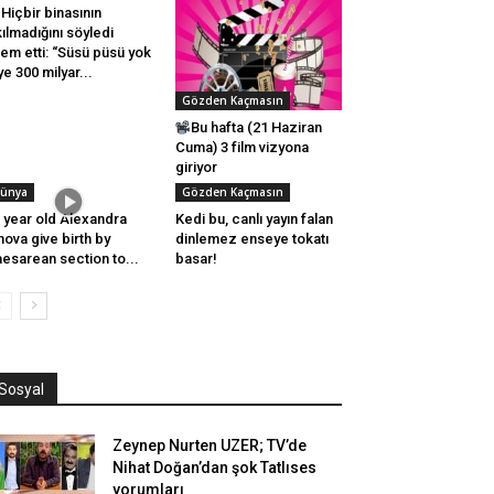
Hiçbir binasının
kılmadığını söyledi
tem etti: “Süsü püsü yok
ye 300 milyar...
Gözden Kaçmasın
Bu hafta (21 Haziran
Cuma) 3 film vizyona
giriyor
ünya
Gözden Kaçmasın
 year old Alexandra
Kedi bu, canlı yayın falan
nova give birth by
dinlemez enseye tokatı
esarean section to...
basar!
Sosyal
Zeynep Nurten UZER; TV’de
Nihat Doğan’dan şok Tatlıses
yorumları