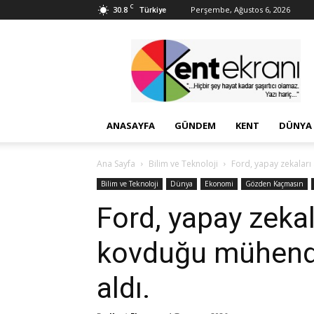
C
30.8
Perşembe, Ağustos 6, 2026
Türkiye
Kent
Ekranı
ANASAYFA
GÜNDEM
KENT
DÜNYA
Ana Sayfa
Bilim ve Teknoloji
Ford, yapay zekaları 
Bilim ve Teknoloji
Dünya
Ekonomi
Gözden Kaçmasın
Ford, yapay zekala
kovduğu mühendis
aldı.