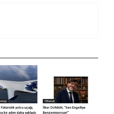
noloji
10Sanat
ütüristik yolcu uçağı,
İlker DUMAN; “Sen Engelliye
na bir adım daha yaklaştı.
Benzemiyorsun!”