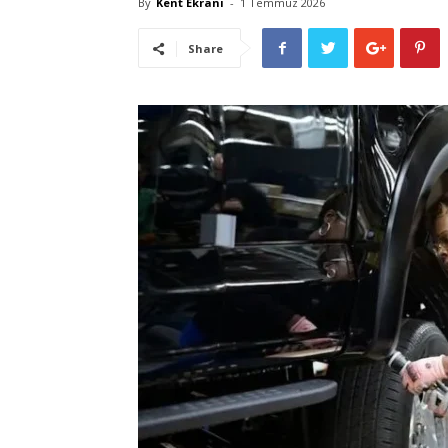
By
Kent Ekranı
-
1 Temmuz 2026
Share