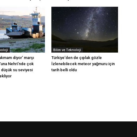
noloji
Bilim ve Teknoloji
 akmam diyor’ marşı
Türkiye’den de çıplak gözle
:Tuna Nehri’nde çok
İzlenebilecek meteor yağmuru için
 düşük su seviyesi
tarih belli oldu
ekliyor