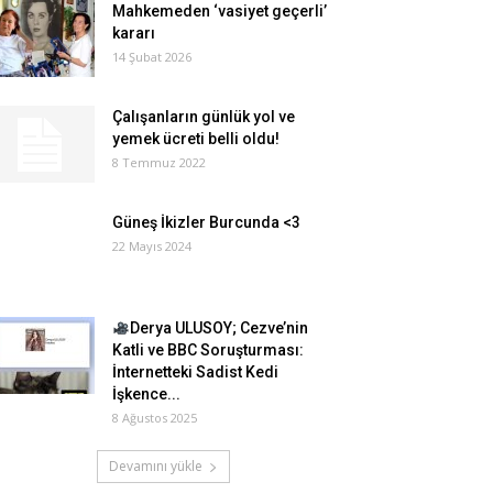
Mahkemeden ‘vasiyet geçerli’
kararı
14 Şubat 2026
Çalışanların günlük yol ve
yemek ücreti belli oldu!
8 Temmuz 2022
Güneş İkizler Burcunda <3
22 Mayıs 2024
Derya ULUSOY; Cezve’nin
Katli ve BBC Soruşturması:
İnternetteki Sadist Kedi
İşkence...
8 Ağustos 2025
Devamını yükle