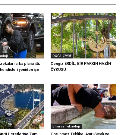
noloji
DOĞA-ÇEVRE
zekaları arka plana itti;
Cengiz ERDİL; BİR PARKIN HAZİN
endisleri yeniden işe
ÖYKÜSÜ
Bilim ve Teknoloji
öprü Ücretlerine Zam
Görünmez Tehlike: Aşırı Sıcak ve