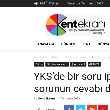
C
24.5
Çarşamba, Temmuz 1, 2026
Türkiye
Kent
Ekranı
ANASAYFA
GÜNDEM
KENT
DÜNYA
Ana Sayfa
Eğitim
YKS’de bir soru iptal edildi, bir 
Eğitim
Gözden Kaçmasın
Son Haber !
GÜNCEL
YKS’de bir soru ip
sorunun cevabı d
By
Kent Ekranı
-
1 Temmuz 2026
Share