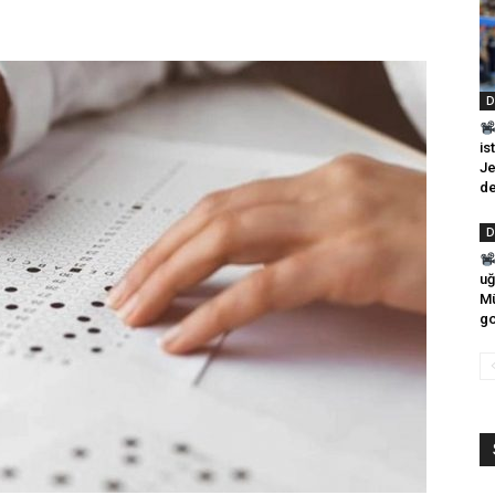
D
is
Je
de
D
uğ
Mü
go