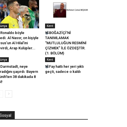
ünya
Kent
Ronaldo böyle
BOĞAZİÇİ’Nİ
tedi. Al Nassr, on kişiyle
TANIMLAMAK
sus’un Al Hilal’ini
“MUTLULUĞUN RESMİNİ
virdi, Arap Kulüpler...
ÇİZMEK” İLE ÖZDEŞTİR.
(1. BÖLÜM)
ünya
Kent
Darmstadt, neye
Fay hattı her yeri yıktı
radığını şaşırdı. Bayern
geçti, sadece o kaldı
nih’ten 38 dakikada 8
l!
Sosyal