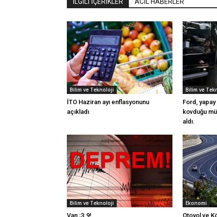
İLGİLİ İÇERİKLER
ACİL HABERLER
Bilim ve Teknoloji
Bilim ve Tek
İTO Haziran ayı enflasyonunu
Ford, yapay 
açıkladı
kovduğu müh
aldı.
Bilim ve Teknoloji
Ekonomi
Van ;3.9!
Otoyol ve K