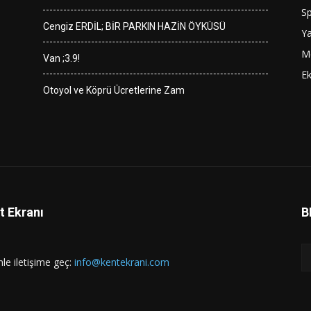
S
Cengiz ERDİL; BİR PARKIN HAZİN ÖYKÜSÜ
Y
M
Van ;3.9!
E
Otoyol ve Köprü Ücretlerine Zam
t Ekranı
B
mle iletişime geç:
info@kentekrani.com