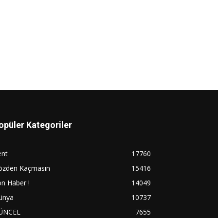
opüler Kategoriler
ent
17760
özden Kaçmasın
15416
n Haber !
14049
ünya
10737
ÜNCEL
7655