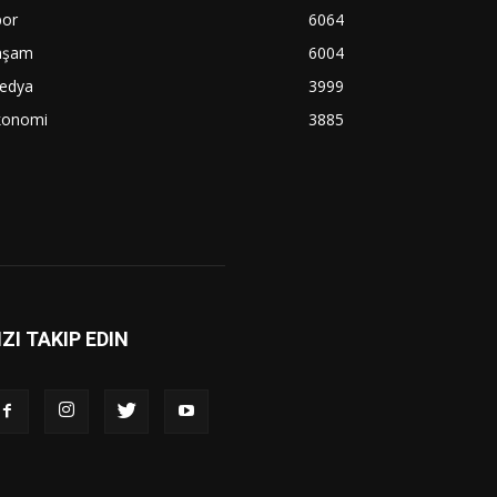
por
6064
aşam
6004
edya
3999
konomi
3885
IZI TAKIP EDIN