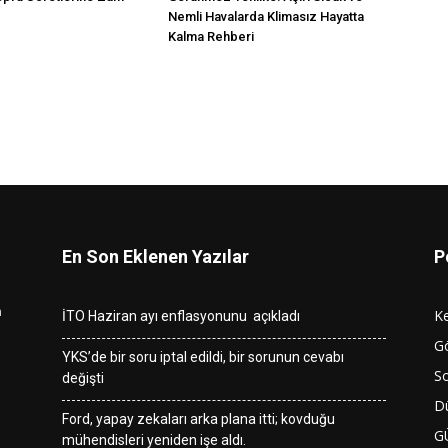
Nemli Havalarda Klimasız Hayatta
Kalma Rehberi
En Son Eklenen Yazılar
P
n
K
İTO Haziran ayı enflasyonunu açıkladı
G
YKS’de bir soru iptal edildi, bir sorunun cevabı
So
değişti
D
Ford, yapay zekaları arka plana itti; kovduğu
G
mühendisleri yeniden işe aldı.