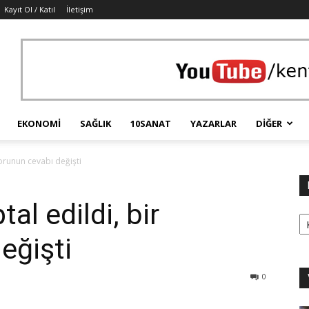
Kayıt Ol / Katıl
İletişim
EKONOMI
SAĞLIK
10SANAT
YAZARLAR
DIĞER
sorunun cevabı değişti
tal edildi, bir
Ka
eğişti
0