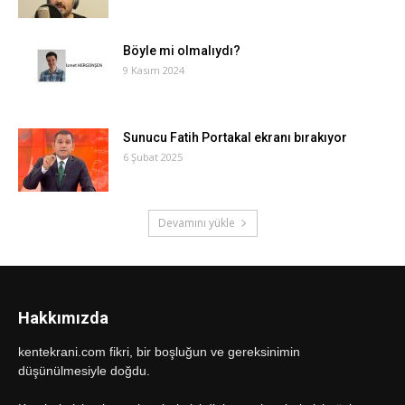
Böyle mi olmalıydı?
9 Kasım 2024
Sunucu Fatih Portakal ekranı bırakıyor
6 Şubat 2025
Devamını yükle
Hakkımızda
kentekrani.com fikri, bir boşluğun ve gereksinimin
düşünülmesiyle doğdu.