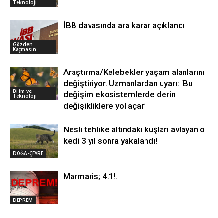
Teknoloji
İBB davasında ara karar açıklandı
Gözden
Kaçmasın
Araştırma/Kelebekler yaşam alanlarını
değiştiriyor. Uzmanlardan uyarı: ‘Bu
Bilim ve
değişim ekosistemlerde derin
Teknoloji
değişikliklere yol açar’
Nesli tehlike altındaki kuşları avlayan o
kedi 3 yıl sonra yakalandı!
DOĞA-ÇEVRE
Marmaris; 4.1!.
DEPREM