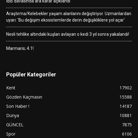
İBB davasında ara karar açıklandı
Araştırma/Kelebekler yaşam alanlarını değiştiriyor. Uzmanlardan
uyarı: ‘Bu değişim ekosistemlerde derin değişikliklere yol açar’
Nesli tehlike altındaki kuşları avlayan o kedi 3 yıl sonra yakalandı!
Marmaris; 4.1!.
Popüler Kategoriler
Kent
17902
Gözden Kaçmasın
15588
Son Haber !
14187
Dünya
10881
GÜNCEL
7875
Spor
6106