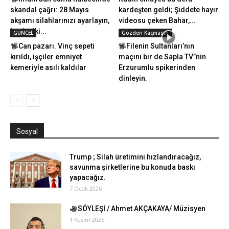
skandal çağrı: 28 Mayıs
kardeşten geldi; Şiddete hayır
akşamı silahlarınızı ayarlayın,
videosu çeken Bahar,...
benim iki...
GÜNCEL
Gözden Kaçmasın
Can pazarı. Vinç sepeti
Filenin Sultanları’nın
kırıldı, işçiler emniyet
maçını bir de Sapla TV”nin
kemeriyle asılı kaldılar
Erzurumlu spikerinden
dinleyin.
Sosyal
Trump ; Silah üretimini hızlandıracağız,
savunma şirketlerine bu konuda baskı
yapacağız.
7 Ocak 2026
SÖYLEŞİ / Ahmet AKÇAKAYA/ Müzisyen
1 Kasım 2025