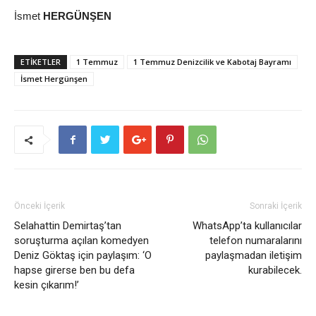
İsmet
HERGÜNŞEN
ETİKETLER
1 Temmuz
1 Temmuz Denizcilik ve Kabotaj Bayramı
İsmet Hergünşen
Önceki İçerik
Sonraki İçerik
Selahattin Demirtaş’tan
WhatsApp’ta kullanıcılar
soruşturma açılan komedyen
telefon numaralarını
Deniz Göktaş için paylaşım: ‘O
paylaşmadan iletişim
hapse girerse ben bu defa
kurabilecek.
kesin çıkarım!’