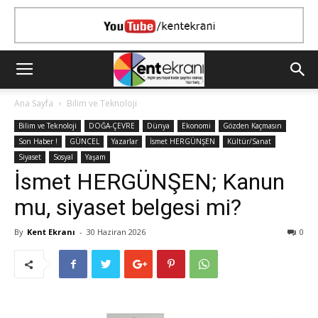
Ana Sayfa
Bilim ve Teknoloji
Bilim ve Teknoloji
DOĞA-ÇEVRE
Dünya
Ekonomi
Gözden Kaçmasın
Son Haber !
GÜNCEL
Yazarlar
İsmet HERGÜNŞEN
Kültür/Sanat
Siyaset
Sosyal
Yaşam
İsmet HERGÜNŞEN; Kanun
mu, siyaset belgesi mi?
By
Kent Ekranı
-
30 Haziran 2026
0