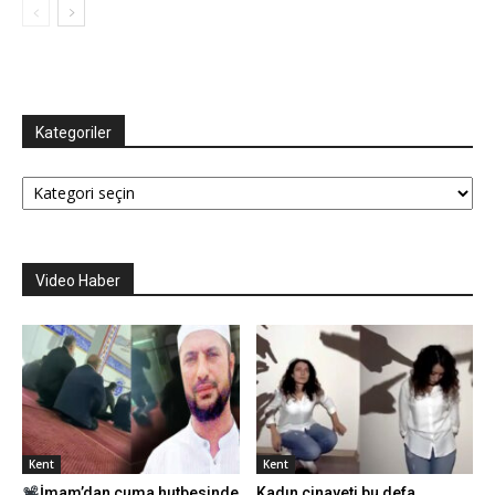
Kategoriler
Kategoriler
Video Haber
Kent
Kent
İmam’dan cuma hutbesinde
Kadın cinayeti bu defa