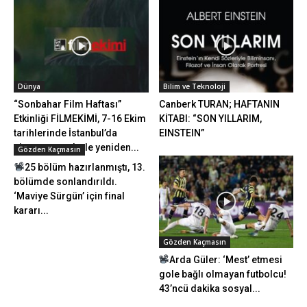
Dünya
Bilim ve Teknoloji
“Sonbahar Film Haftası”
Canberk TURAN; HAFTANIN
Etkinliği FİLMEKİMİ, 7-16 Ekim
KİTABI: “SON YILLARIM,
tarihlerinde İstanbul’da
EINSTEIN”
sinemaseverlerle yeniden...
Gözden Kaçmasın
25 bölüm hazırlanmıştı, 13.
bölümde sonlandırıldı.
‘Maviye Sürgün’ için final
kararı...
Gözden Kaçmasın
Arda Güler: ‘Mest’ etmesi
gole bağlı olmayan futbolcu!
43’ncü dakika sosyal...