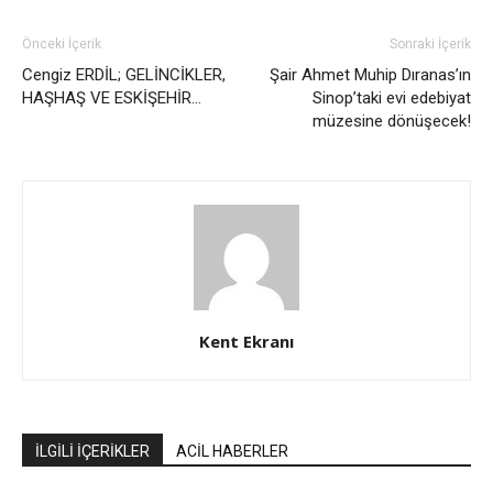
Önceki İçerik
Sonraki İçerik
Cengiz ERDİL; GELİNCİKLER,
Şair Ahmet Muhip Dıranas’ın
HAŞHAŞ VE ESKİŞEHİR…
Sinop’taki evi edebiyat
müzesine dönüşecek!
Kent Ekranı
İLGİLİ İÇERİKLER
ACİL HABERLER