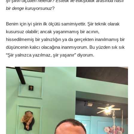
iyi şiirin ölçütleri nelerdir? Estetik ile etik/politik arasında nasıl
bir denge kuruyorsunuz
?
Benim için iyi şiirin ilk ölçütü samimiyettir. Şiir teknik olarak
kusursuz olabilir; ancak yaşanmamış bir acının,
hissedilmemiş bir yalnızlığın ya da gerçekten inanılmamış bir
düşüncenin kalıcı olacağına inanmıyorum. Bu yüzden sık sık
“Şiir yalnızca yazılmaz, şiir yaşanır” diyorum.