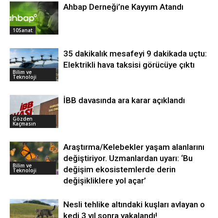
Ahbap Derneği’ne Kayyım Atandı
10Sanat
35 dakikalık mesafeyi 9 dakikada uçtu:
Elektrikli hava taksisi görücüye çıktı
Bilim ve
Teknoloji
İBB davasında ara karar açıklandı
Gözden
Kaçmasın
Araştırma/Kelebekler yaşam alanlarını
değiştiriyor. Uzmanlardan uyarı: ‘Bu
Bilim ve
değişim ekosistemlerde derin
Teknoloji
değişikliklere yol açar’
Nesli tehlike altındaki kuşları avlayan o
kedi 3 yıl sonra yakalandı!