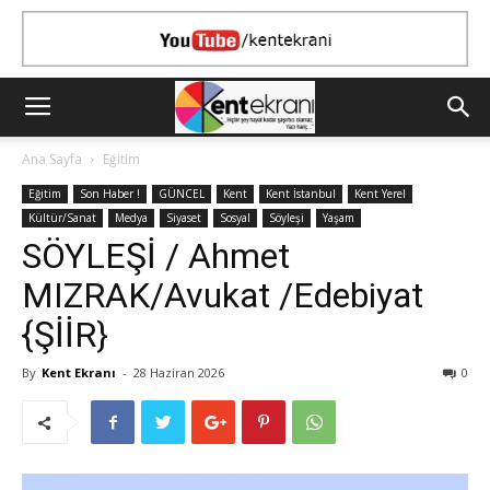
Ana Sayfa
Eğitim
Eğitim
Son Haber !
GÜNCEL
Kent
Kent İstanbul
Kent Yerel
Kültür/Sanat
Medya
Siyaset
Sosyal
Söyleşi
Yaşam
SÖYLEŞİ / Ahmet
MIZRAK/Avukat /Edebiyat
{ŞİİR}
By
Kent Ekranı
-
28 Haziran 2026
0