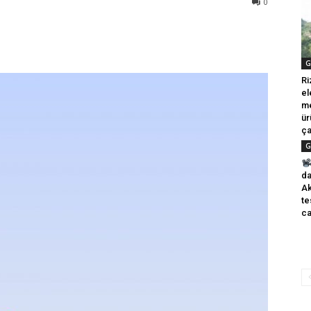
0
G
Ri
el
me
ür
ça
G
da
Ak
te
ca