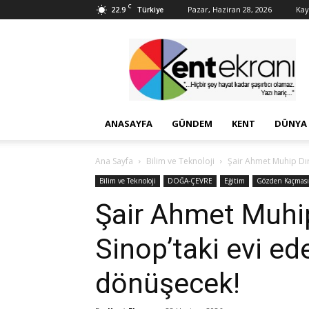
C
22.9
Pazar, Haziran 28, 2026
Kayı
Türkiye
Kent
Ekranı
ANASAYFA
GÜNDEM
KENT
DÜNYA
Ana Sayfa
Bilim ve Teknoloji
Şair Ahmet Muhip Dır
Bilim ve Teknoloji
DOĞA-ÇEVRE
Eğitim
Gözden Kaçmas
Şair Ahmet Muhip
Sinop’taki evi e
dönüşecek!