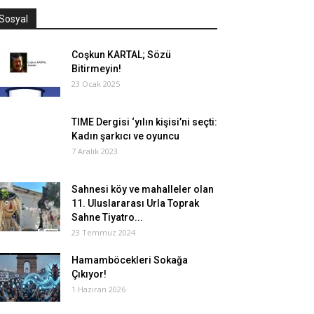
Sosyal
Coşkun KARTAL; Sözü
Bitirmeyin!
23 Ocak 2025
TIME Dergisi ‘yılın kişisi’ni seçti:
Kadın şarkıcı ve oyuncu
7 Aralık 2023
Sahnesi köy ve mahalleler olan
11. Uluslararası Urla Toprak
Sahne Tiyatro...
23 Temmuz 2024
Hamamböcekleri Sokağa
Çıkıyor!
1 Haziran 2026