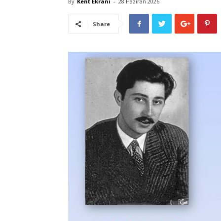
By
Kent Ekranı
-
28 Haziran 2026
Share