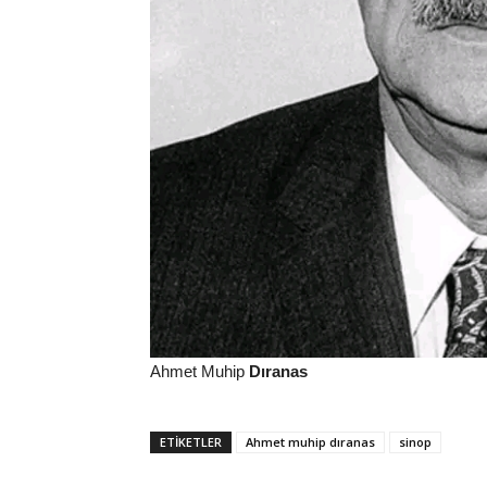
Ahmet Muhip
Dıranas
ETİKETLER
Ahmet muhip dıranas
sinop