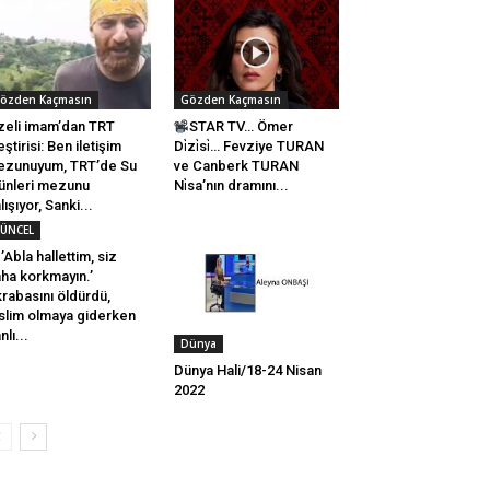
özden Kaçmasın
Gözden Kaçmasın
zeli imam’dan TRT
STAR TV… Ömer
eştirisi: Ben iletişim
Di̇zi̇si̇… Fevziye TURAN
zunuyum, TRT’de Su
ve Canberk TURAN
ünleri mezunu
Ni̇sa’nın dramını...
lışıyor, Sanki...
ÜNCEL
’Abla hallettim, siz
ha korkmayın.’
rabasını öldürdü,
slim olmaya giderken
nlı...
Dünya
Dünya Hali/18-24 Nisan
2022