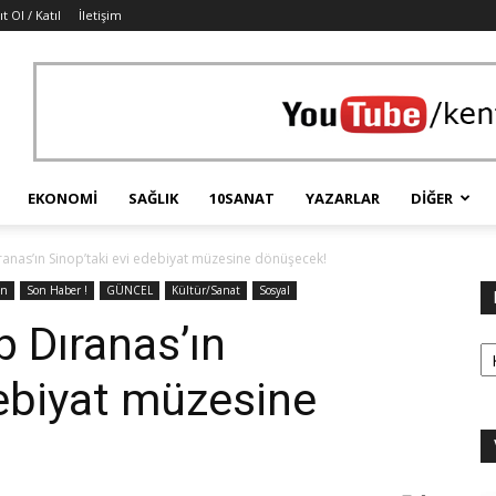
t Ol / Katıl
İletişim
EKONOMI
SAĞLIK
10SANAT
YAZARLAR
DIĞER
anas’ın Sinop’taki evi edebiyat müzesine dönüşecek!
ın
Son Haber !
GÜNCEL
Kültür/Sanat
Sosyal
 Dıranas’ın
Ka
debiyat müzesine