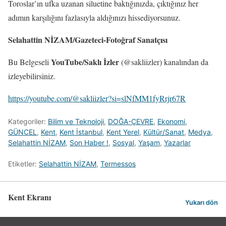
Toroslar’ın ufka uzanan siluetine baktığınızda, çıktığınız her
adımın karşılığını fazlasıyla aldığınızı hissediyorsunuz.
Selahattin NİZAM/Gazeteci-Fotoğraf Sanatçısı
YouTube/Saklı İzler
Bu Belgeseli
(@sakliizler) kanalından da
izleyebilirsiniz.
https://youtube.com/@sakliizler?si=slNfMM1fyRrjr67R
Kategoriler:
Bilim ve Teknoloji
,
DOĞA-ÇEVRE
,
Ekonomi
,
GÜNCEL
,
Kent
,
Kent İstanbul
,
Kent Yerel
,
Kültür/Sanat
,
Medya
,
Selahattin NİZAM
,
Son Haber !
,
Sosyal
,
Yaşam
,
Yazarlar
Etiketler:
Selahattin NİZAM
,
Termessos
Kent Ekranı
Yukarı dön