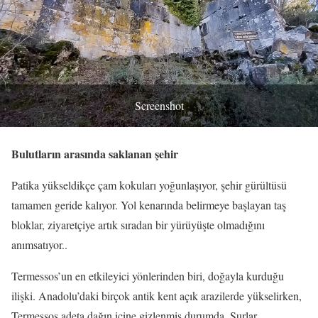
Screenshot
Bulutların arasında saklanan şehir
Patika yükseldikçe çam kokuları yoğunlaşıyor, şehir gürültüsü
tamamen geride kalıyor. Yol kenarında belirmeye başlayan taş
bloklar, ziyaretçiye artık sıradan bir yürüyüşte olmadığını
anımsatıyor..
Termessos’un en etkileyici yönlerinden biri, doğayla kurduğu
ilişki. Anadolu’daki birçok antik kent açık arazilerde yükselirken,
Termessos adeta dağın içine gizlenmiş durumda. Surlar,