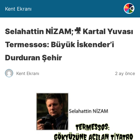
Kent Ekranı
Selahattin NİZAM;🎥 Kartal Yuvası
Termessos: Büyük İskender’i
Durduran Şehir
Kent Ekranı
2 ay önce