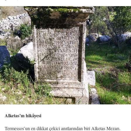
Alketas’ın hikâyesi
Termessos’un en dikkat çekici anıtlarından biri Alketas Mezarı.