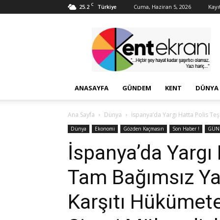
C
25.2
Cuma, Haziran 5, 2026
Kayıt
Türkiye
Kent
Ekranı
ANASAYFA
GÜNDEM
KENT
DÜNYA
Ana Sayfa
Dünya
İspanya’da Yargı Hatta Polis Teşk
Dünya
Ekonomi
Gözden Kaçmasın
Son Haber !
GÜN
İspanya’da Yargı 
Tam Bağımsız Ya 
Karşıtı Hükümete 