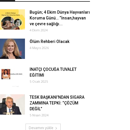
Bugün; 4 Ekim Dünya Hayvanları
Koruma Günü… “İnsan,hayvan
ve çevre sağlığı...
4 Ekim 2024
Ölüm Rehberi Olacak
4 Mayıs 2026
İNATÇI ÇOCUĞA TUVALET
EĞİTİMİ
5 Ocak 2025
TESK BAŞKANI’NDAN SİGARA
ZAMMINA TEPKİ: “ÇÖZÜM
DEĞİL”
5 Nisan 2024
Devamını yükle