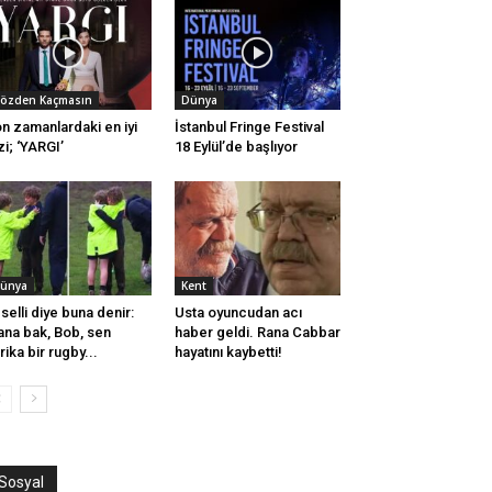
özden Kaçmasın
Dünya
n zamanlardaki en iyi
İstanbul Fringe Festival
zi; ‘YARGI’
18 Eylül’de başlıyor
ünya
Kent
selli diye buna denir:
Usta oyuncudan acı
ana bak, Bob, sen
haber geldi. Rana Cabbar
rika bir rugby...
hayatını kaybetti!
Sosyal