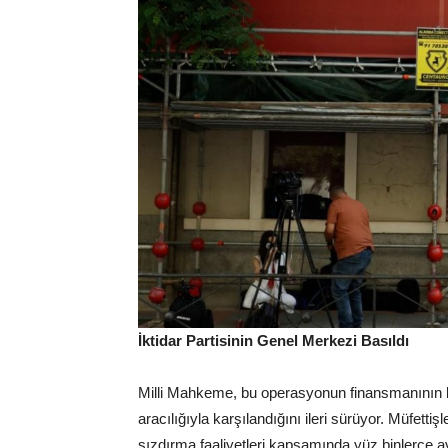
İktidar Partisinin Genel Merkezi Basıldı
Milli Mahkeme, bu operasyonun finansmanının bi
aracılığıyla karşılandığını ileri sürüyor. Müfettiş
sızdırma faaliyetleri kapsamında yüz binlerce avro