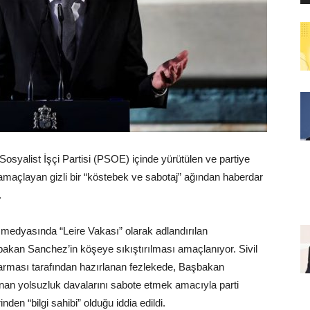
syalist İşçi Partisi (PSOE) içinde yürütülen ve partiye
amaçlayan gizli bir “köstebek ve sabotaj” ağından haberdar
.
 medyasında “Leire Vakası” olarak adlandırılan
bakan Sanchez’in köşeye sıkıştırılması amaçlanıyor. Sivil
darması tarafından hazırlanan fezlekede, Başbakan
anan yolsuzluk davalarını sabote etmek amacıyla parti
nden “bilgi sahibi” olduğu iddia edildi.