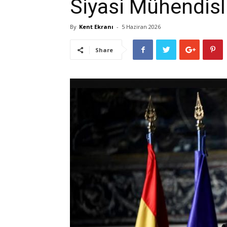
Siyasi Mühendisli
By
Kent Ekranı
-
5 Haziran 2026
Share