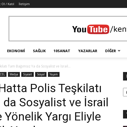
 Ol / Katıl
İletişim
EKONOMI
SAĞLIK
10SANAT
YAZARLAR
DIĞER
ilatı Tam Bağımsız Ya da Sosyalist ve İsrail...
CEL
Medya
Siyaset
Sosyal
Yaşam
Hatta Polis Teşkilatı
Ka
da Sosyalist ve İsrail
Yönelik Yargı Eliyle