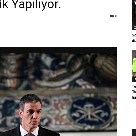
k Yapılıyor.
0
G
So
di
D
Te
‘B
ha