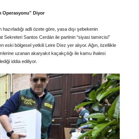
ım Operasyonu” Diyor
hazırladığı adli özete göre, yasa dışı şebekenin
at Sekreteri Santos Cerdán ile partinin “siyasi tamircisi”
en eski bölgesel yetkili Leire Díez yer alıyor. Ağın, özellikle
mlerine uzanan akaryakıt kaçakçılığı ile kamu ihalesi
iği iddia ediliyor.