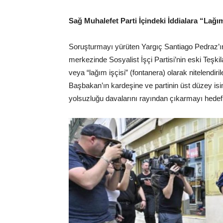
Sağ Muhalefet Parti İçindeki İddialara “Lağ
Soruşturmayı yürüten Yargıç Santiago Pedraz’ın 
merkezinde Sosyalist İşçi Partisi’nin eski Teşkil
veya “lağım işçisi” (fontanera) olarak nitelendiril
Başbakan’ın kardeşine ve partinin üst düzey isi
yolsuzluğu davalarını rayından çıkarmayı hedefled