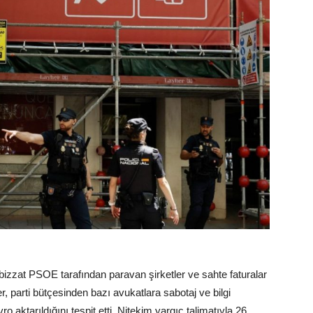
zzat PSOE tarafından paravan şirketler ve sahte faturalar
ler, parti bütçesinden bazı avukatlara sabotaj ve bilgi
 aktarıldığını tespit etti. Nitekim yargıç talimatıyla 26