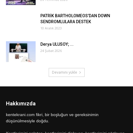
PATRİK BARTHOLOMEOS’DAN DOWN
SENDROMLULARA DESTEK
10 Aralık 2023
Derya ULUSOY; ...
24 Şubat 2026
Devamını yükle
Hakkımızda
kentekrani.com fikri, bir boşluğun ve gereksinimin
düşünülmesiyle doğdu.