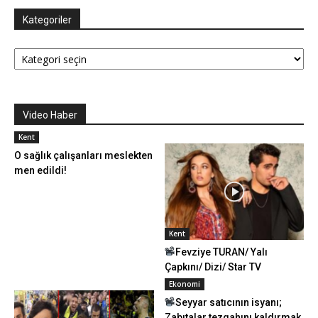
Kategoriler
Kategoriler
Video Haber
Kent
O sağlık çalışanları meslekten
men edildi!
Kent
Fevziye TURAN/ Yalı
Çapkını/ Dizi/ Star TV
Ekonomi
Seyyar satıcının isyanı;
Zabıtalar tezgahını kaldırmak