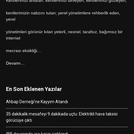
Kentlerimizi anlatan, kentlerimizi dinleyen, kentlerimizi gözleyen,
kentlerimizin nabzını tutan; yerel yönetimlere rehberlik eden,
yerel
yönetimleri görünür kılan yeterli, nesnel, tarafsız, bağımsız bir
internet
mecrası eksikliği…
Devamı…
En Son Eklenen Yazılar
Ahbap Derneği’ne Kayyım Atandı
35 dakikalık mesafeyi 9 dakikada uçtu: Elektrikli hava taksisi
görücüye çıktı
İBB davasında ara karar açıklandı