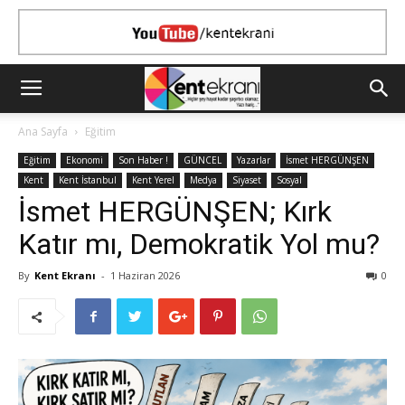
Ana Sayfa
Eğitim
Eğitim
Ekonomi
Son Haber !
GÜNCEL
Yazarlar
İsmet HERGÜNŞEN
Kent
Kent İstanbul
Kent Yerel
Medya
Siyaset
Sosyal
İsmet HERGÜNŞEN; Kırk
Katır mı, Demokratik Yol mu?
By
Kent Ekranı
-
1 Haziran 2026
0