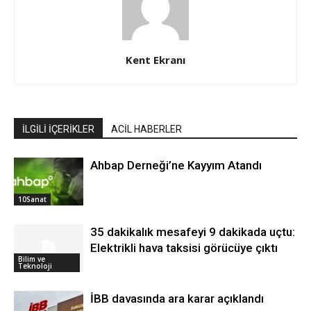
Kent Ekranı
İLGİLİ İÇERİKLER
ACİL HABERLER
Ahbap Derneği’ne Kayyım Atandı
10Sanat
35 dakikalık mesafeyi 9 dakikada uçtu:
Elektrikli hava taksisi görücüye çıktı
Bilim ve
Teknoloji
İBB davasında ara karar açıklandı