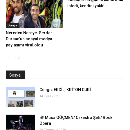
istedi, kendini yaktı!
Dünya
Nereden Nereye. Serdar
Dursun’un sosyal medya
paylaşımı viral oldu
Sosyal
Cengiz ERDİL; KRİTON CURİ
14 Eylül 2025
Musa GÖÇMEN/ Orkestra Şefi/ Rock
Opera
26 Temmuz 2026