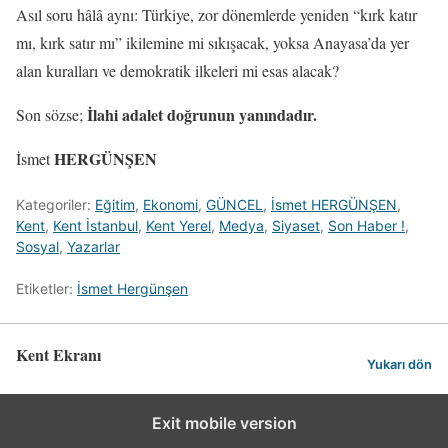
Asıl soru hâlâ aynı: Türkiye, zor dönemlerde yeniden “kırk katır
mı, kırk satır mı” ikilemine mi sıkışacak, yoksa Anayasa’da yer
alan kuralları ve demokratik ilkeleri mi esas alacak?
İlahi adalet doğrunun yanındadır.
Son sözse;
HERGÜNŞEN
İsmet
Kategoriler:
Eğitim
,
Ekonomi
,
GÜNCEL
,
İsmet HERGÜNŞEN
,
Kent
,
Kent İstanbul
,
Kent Yerel
,
Medya
,
Siyaset
,
Son Haber !
,
Sosyal
,
Yazarlar
Etiketler:
İsmet Hergünşen
Kent Ekranı
Yukarı dön
Exit mobile version